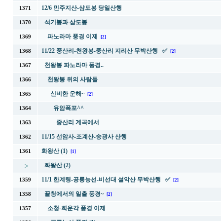
12/6 민주지산-삼도봉 당일산행
1371
석기봉과 삼도봉
1370
파노라마 풍경 이제
1369
[2]
11/22 중산리-천왕봉-중산리 지리산 무박산행 ✅
1368
[2]
천왕봉 파노라마 풍경..
1367
천왕봉 위의 사람들
1366
신비한 운해~
1365
[2]
유암폭포^^
1364
중산리 계곡에서
1363
11/15 선암사-조계산-송광사 산행
1362
화왕산 (1)
1361
[1]
화왕산 (2)
11/1 한계령-공룡능선-비선대 설악산 무박산행 ✅
1359
[2]
끝청에서의 일출 풍경~
1358
[2]
소청-희운각 풍경 이제
1357