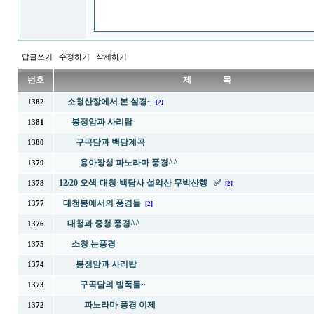
답글쓰기
수정하기
삭제하기
번호
제 목
소청산장에서 본 설경~
1382
[2]
봉정암과 사리탑
1381
구곡담과 백담계곡
1380
용아장성 파노라마 풍경^^
1379
12/20 오색-대청-백담사 설악산 무박산행 ✅
1378
[2]
대청봉에서의 풍경들
1377
[2]
대청과 중청 풍경^^
1376
소청 눈풍경
1375
봉정암과 사리탑
1374
구곡담의 빙폭들~
1373
파노라마 풍경 이제
1372