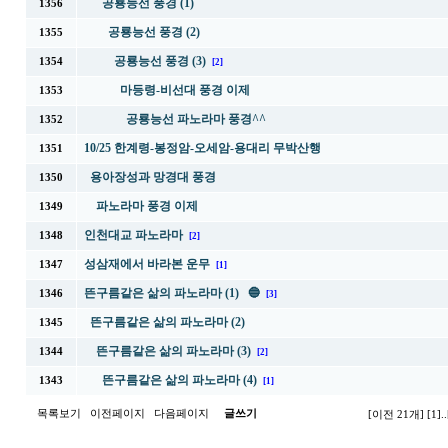
공룡능선 풍경 (1)
1356
공룡능선 풍경 (2)
1355
공룡능선 풍경 (3)
1354
[2]
마등령-비선대 풍경 이제
1353
공룡능선 파노라마 풍경^^
1352
10/25 한계령-봉정암-오세암-용대리 무박산행
1351
용아장성과 망경대 풍경
1350
파노라마 풍경 이제
1349
인천대교 파노라마
1348
[2]
성삼재에서 바라본 운무
1347
[1]
뜬구름같은 삶의 파노라마 (1) 🔵
1346
[3]
뜬구름같은 삶의 파노라마 (2)
1345
뜬구름같은 삶의 파노라마 (3)
1344
[2]
뜬구름같은 삶의 파노라마 (4)
1343
[1]
목록보기
이전페이지
다음페이지
글쓰기
[이전 21개]
[1]
..