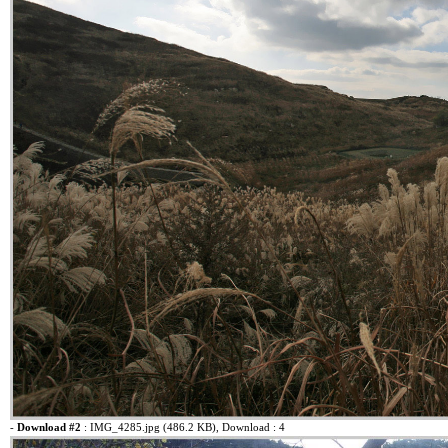
-
Download #2
:
IMG_4285.jpg (486.2 KB)
, Download : 4