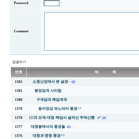
Password
Comment
답글쓰기
번호
제 목
소청산장에서 본 설경~
1382
[2]
봉정암과 사리탑
1381
구곡담과 백담계곡
1380
용아장성 파노라마 풍경^^
1379
12/20 오색-대청-백담사 설악산 무박산행 ✅
1378
[2]
대청봉에서의 풍경들
1377
[2]
대청과 중청 풍경^^
1376