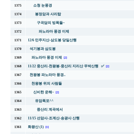
소청 눈풍경
1375
봉정암과 사리탑
1374
구곡담의 빙폭들~
1373
파노라마 풍경 이제
1372
12/6 민주지산-삼도봉 당일산행
1371
석기봉과 삼도봉
1370
파노라마 풍경 이제
1369
[2]
11/22 중산리-천왕봉-중산리 지리산 무박산행 ✅
1368
[2]
천왕봉 파노라마 풍경..
1367
천왕봉 위의 사람들
1366
신비한 운해~
1365
[2]
유암폭포^^
1364
중산리 계곡에서
1363
11/15 선암사-조계산-송광사 산행
1362
화왕산 (1)
1361
[1]