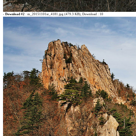
-
Download #2
:
m_20151101sr_4181.jpg (479.3 KB)
, Download : 10