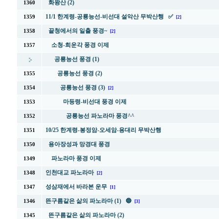
화왕산 (2)
1360
11/1 한계령-공룡능선-비선대 설악산 무박산행 ✅
1359
[2]
끝청에서의 일출 풍경~
1358
[2]
소청-희운각 풍경 이제
1357
공룡능선 풍경 (1)
공룡능선 풍경 (2)
1355
공룡능선 풍경 (3)
1354
[2]
마등령-비선대 풍경 이제
1353
공룡능선 파노라마 풍경^^
1352
10/25 한계령-봉정암-오세암-용대리 무박산행
1351
용아장성과 망경대 풍경
1350
파노라마 풍경 이제
1349
인천대교 파노라마
1348
[2]
성삼재에서 바라본 운무
1347
[1]
뜬구름같은 삶의 파노라마 (1) 🔵
1346
[3]
뜬구름같은 삶의 파노라마 (2)
1345