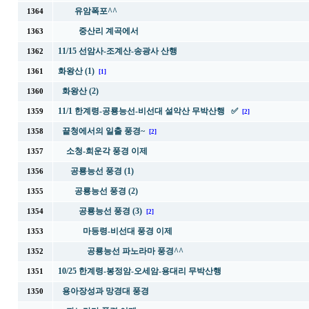
유암폭포^^
1364
중산리 계곡에서
1363
11/15 선암사-조계산-송광사 산행
1362
화왕산 (1)
1361
[1]
화왕산 (2)
1360
11/1 한계령-공룡능선-비선대 설악산 무박산행 ✅
1359
[2]
끝청에서의 일출 풍경~
1358
[2]
소청-희운각 풍경 이제
1357
공룡능선 풍경 (1)
1356
공룡능선 풍경 (2)
1355
공룡능선 풍경 (3)
1354
[2]
마등령-비선대 풍경 이제
1353
공룡능선 파노라마 풍경^^
1352
10/25 한계령-봉정암-오세암-용대리 무박산행
1351
용아장성과 망경대 풍경
1350