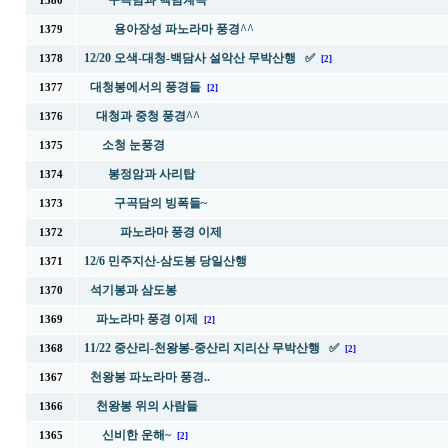
구곡담과 백담계곡
1380
용아장성 파노라마 풍경^^
1379
12/20 오색-대청-백담사 설악산 무박산행 ✅
1378
[2]
대청봉에서의 풍경들
1377
[2]
대청과 중청 풍경^^
1376
소청 눈풍경
1375
봉정암과 사리탑
1374
구곡담의 빙폭들~
1373
파노라마 풍경 이제
1372
12/6 민주지산-삼도봉 당일산행
1371
석기봉과 삼도봉
1370
파노라마 풍경 이제
1369
[2]
11/22 중산리-천왕봉-중산리 지리산 무박산행 ✅
1368
[2]
천왕봉 파노라마 풍경..
1367
천왕봉 위의 사람들
1366
신비한 운해~
1365
[2]