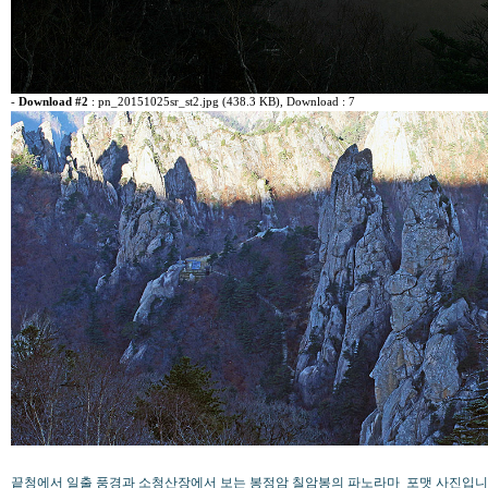
-
Download #2
:
pn_20151025sr_st2.jpg (438.3 KB)
, Download : 7
끝청에서 일출 풍경과 소청산장에서 보는 봉정암 칠암봉의 파노라마 포맷 사진입니