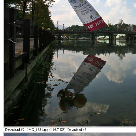
-
Download #2
:
IMG_1831.jpg (446.7 KB)
, Download : 6