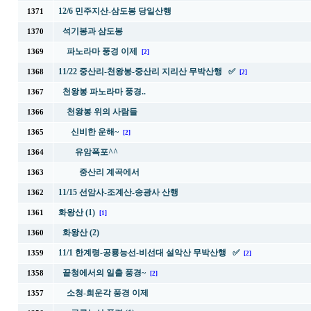
12/6 민주지산-삼도봉 당일산행
1371
석기봉과 삼도봉
1370
파노라마 풍경 이제
1369
[2]
11/22 중산리-천왕봉-중산리 지리산 무박산행 ✅
1368
[2]
천왕봉 파노라마 풍경..
1367
천왕봉 위의 사람들
1366
신비한 운해~
1365
[2]
유암폭포^^
1364
중산리 계곡에서
1363
11/15 선암사-조계산-송광사 산행
1362
화왕산 (1)
1361
[1]
화왕산 (2)
1360
11/1 한계령-공룡능선-비선대 설악산 무박산행 ✅
1359
[2]
끝청에서의 일출 풍경~
1358
[2]
소청-희운각 풍경 이제
1357