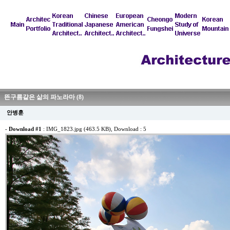
뜬구름같은 삶의 파노라마 (8)
안병훈
-
Download #1
:
IMG_1823.jpg (463.5 KB)
, Download : 5