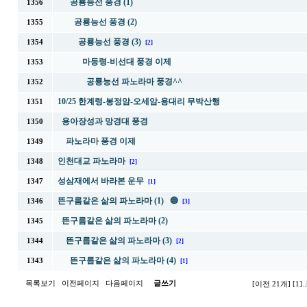
공룡능선 풍경 (1)
1356
공룡능선 풍경 (2)
1355
공룡능선 풍경 (3)
1354
[2]
마등령-비선대 풍경 이제
1353
공룡능선 파노라마 풍경^^
1352
10/25 한계령-봉정암-오세암-용대리 무박산행
1351
용아장성과 망경대 풍경
1350
파노라마 풍경 이제
1349
인천대교 파노라마
1348
[2]
성삼재에서 바라본 운무
1347
[1]
뜬구름같은 삶의 파노라마 (1) 🔵
1346
[3]
뜬구름같은 삶의 파노라마 (2)
1345
뜬구름같은 삶의 파노라마 (3)
1344
[2]
뜬구름같은 삶의 파노라마 (4)
1343
[1]
목록보기
이전페이지
다음페이지
글쓰기
[이전 21개]
[1]
..