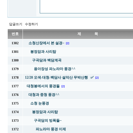
답글쓰기
수정하기
번호
제 목
소청산장에서 본 설경~
1382
[2]
봉정암과 사리탑
1381
구곡담과 백담계곡
1380
용아장성 파노라마 풍경^^
1379
12/20 오색-대청-백담사 설악산 무박산행 ✅
1378
[2]
대청봉에서의 풍경들
1377
[2]
대청과 중청 풍경^^
1376
소청 눈풍경
1375
봉정암과 사리탑
1374
구곡담의 빙폭들~
1373
파노라마 풍경 이제
1372