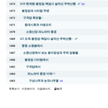
6/19 한계령-봉정암-백담사 설악산 무박산행 ✅
1474
[2]
봉정암과 사리탑 주변
1473
구곡담 폭포들~
1472
등대시호와 야생오리
1471
소청산장 파노라마 풍경
1470
6/5 오색-봉정암-백담사 설악산 무박산행~ ✅
1469
중청 소청봉에서
1468
소청산장에서 보는 용아장성과 주위 암봉들
1467
봉정암 사리탑에서
1466
구곡담에서
1465
파노라마 풍경 이제^^
1464
구상나무과 눈잣나무꽃
1463
[1]
목록보기
이전페이지
다음페이지
글쓰기