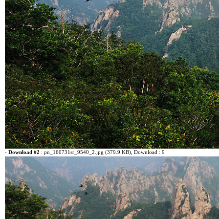
-
Download #2
:
pn_160731sr_9540_2.jpg (379.9 KB)
, Download : 9