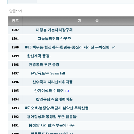
답글쓰기
번호
제 목
대청봉 가는다리장구채
1502
그늘돌쩌귀와 산부추
1501
8/13 백무동-한신계곡-천왕봉-중산리 지리산 무박산행 ✅
1500
한신계곡 풍경~
1499
천왕봉과 부근 풍경
1498
유암폭포^^ Yuam fall
1497
산수국과 지리산바위떡풀
1496
산겨이삭과 수리취
1495
[1]
칼잎용담과 술패랭이꽃
1494
8/7 오색-봉정암-백담사 설악산 무박산행
1493
용아장성과 봉정암 부근 암봉들~
1492
봉정암 사리탑과 부근의 나무
1491