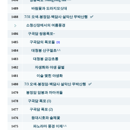
쌍용폭포 Ssangyong fall ^^
1490
바람꽃과 도라지모싯대
1489
7/31 오색-봉정암-백담사 설악산 무박산행 ✅
1488
소청산장에서의 여름풍경
구곡담 쌍용폭포~
1486
구곡담의 폭포들
1485
[3]
대청봉 산구절초^^
1484
대청봉 금강초롱
1483
자생화와 야생 끌벌
1482
이슬 맺힌 야생화
1481
7/3 오색-봉정암-백담사 설악산 무박산행 ✅
1480
봉정암 암봉과 까마귀들
1479
구곡담 폭포 (1)
1478
구곡담 폭포 (2)
1477
등대시호와 솔체꽃
1476
파노라마 풍경 이제^^
1475