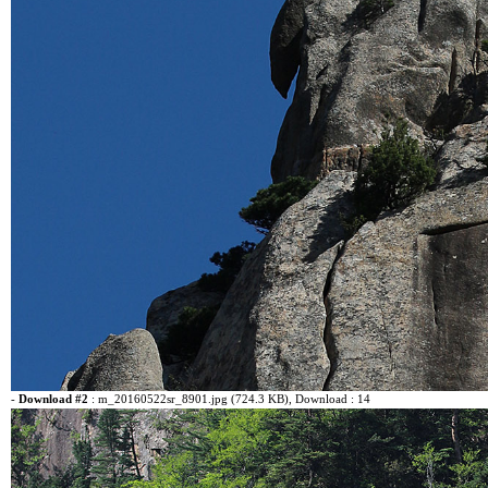
-
Download #2
:
m_20160522sr_8901.jpg (724.3 KB)
, Download : 14