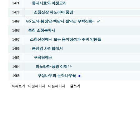
등대시호와 야생오리
1471
소청산장 파노라마 풍경
1470
6/5 오색-봉정암-백담사 설악산 무박산행~ ✅
1469
중청 소청봉에서
1468
소청산장에서 보는 용아장성과 주위 암봉들
1467
봉정암 사리탑에서
1466
구곡담에서
1465
파노라마 풍경 이제^^
1464
구상나무과 눈잣나무꽃
1463
[1]
목록보기
이전페이지
다음페이지
글쓰기