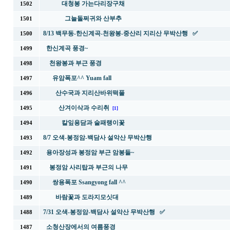
대청봉 가는다리장구채
1502
그늘돌쩌귀와 산부추
1501
8/13 백무동-한신계곡-천왕봉-중산리 지리산 무박산행 ✅
1500
한신계곡 풍경~
1499
천왕봉과 부근 풍경
1498
유암폭포^^ Yuam fall
1497
산수국과 지리산바위떡풀
1496
산겨이삭과 수리취
1495
[1]
칼잎용담과 술패랭이꽃
1494
8/7 오색-봉정암-백담사 설악산 무박산행
1493
용아장성과 봉정암 부근 암봉들~
1492
봉정암 사리탑과 부근의 나무
1491
쌍용폭포 Ssangyong fall ^^
1490
바람꽃과 도라지모싯대
1489
7/31 오색-봉정암-백담사 설악산 무박산행 ✅
1488
소청산장에서의 여름풍경
1487