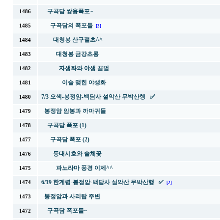
구곡담 쌍용폭포~
1486
구곡담의 폭포들
1485
[3]
대청봉 산구절초^^
1484
대청봉 금강초롱
1483
자생화와 야생 끌벌
1482
이슬 맺힌 야생화
1481
7/3 오색-봉정암-백담사 설악산 무박산행 ✅
1480
봉정암 암봉과 까마귀들
1479
구곡담 폭포 (1)
1478
구곡담 폭포 (2)
1477
등대시호와 솔체꽃
1476
파노라마 풍경 이제^^
1475
6/19 한계령-봉정암-백담사 설악산 무박산행 ✅
1474
[2]
봉정암과 사리탑 주변
1473
구곡담 폭포들~
1472