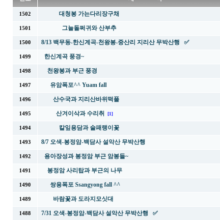
대청봉 가는다리장구채
1502
그늘돌쩌귀와 산부추
1501
8/13 백무동-한신계곡-천왕봉-중산리 지리산 무박산행 ✅
1500
한신계곡 풍경~
1499
천왕봉과 부근 풍경
1498
유암폭포^^ Yuam fall
1497
산수국과 지리산바위떡풀
1496
산겨이삭과 수리취
1495
[1]
칼잎용담과 술패랭이꽃
1494
8/7 오색-봉정암-백담사 설악산 무박산행
1493
용아장성과 봉정암 부근 암봉들~
1492
봉정암 사리탑과 부근의 나무
1491
쌍용폭포 Ssangyong fall ^^
1490
바람꽃과 도라지모싯대
1489
7/31 오색-봉정암-백담사 설악산 무박산행 ✅
1488