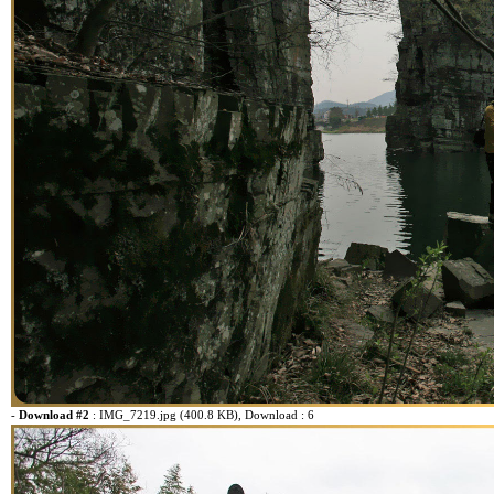
-
Download #2
:
IMG_7219.jpg (400.8 KB)
, Download : 6