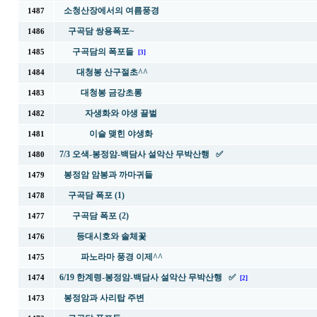
소청산장에서의 여름풍경
1487
구곡담 쌍용폭포~
1486
구곡담의 폭포들
1485
[3]
대청봉 산구절초^^
1484
대청봉 금강초롱
1483
자생화와 야생 끌벌
1482
이슬 맺힌 야생화
1481
7/3 오색-봉정암-백담사 설악산 무박산행 ✅
1480
봉정암 암봉과 까마귀들
1479
구곡담 폭포 (1)
1478
구곡담 폭포 (2)
1477
등대시호와 솔체꽃
1476
파노라마 풍경 이제^^
1475
6/19 한계령-봉정암-백담사 설악산 무박산행 ✅
1474
[2]
봉정암과 사리탑 주변
1473