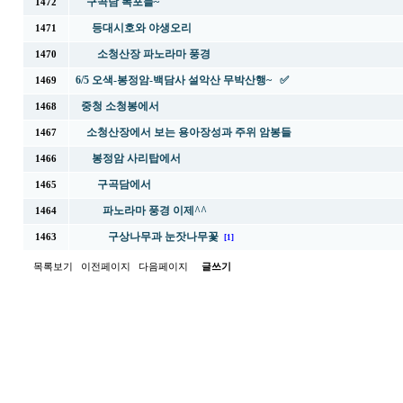
구곡담 폭포들~
1472
등대시호와 야생오리
1471
소청산장 파노라마 풍경
1470
6/5 오색-봉정암-백담사 설악산 무박산행~ ✅
1469
중청 소청봉에서
1468
소청산장에서 보는 용아장성과 주위 암봉들
1467
봉정암 사리탑에서
1466
구곡담에서
1465
파노라마 풍경 이제^^
1464
구상나무과 눈잣나무꽃
1463
[1]
목록보기
이전페이지
다음페이지
글쓰기