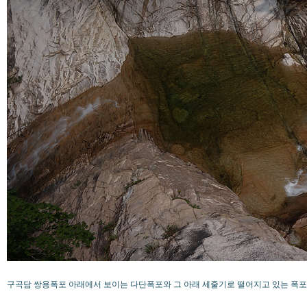
구곡담 쌍용폭포 아래에서 보이는 다단폭포와 그 아래 세줄기로 떨어지고 있는 폭포