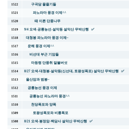
구곡담 물줄기들
1522
파노라마 풍경 이제^^
1521
때 이른 단풍나무
1520
9/4 오색-공룡능선-설악동 설악산 무박산행 ✅
1519
대청봉 파노라마 풍경 이제~
1518
운해 풍경 이제^^
1517
비선대 부근 기암들
1516
마등령 단풍취 말불버섯
1515
8/27 오색-대청봉-설악동(신선대, 토왕성폭포) 설악산 무박산행 ✅
1514
울산암과 범봉~
1513
공룡능선 풍경 이제
1512
공룡능선 파노라마 풍경^^
1511
천당폭포와 양폭
1510
토왕성폭포와 비룡폭포
1509
8/21 오색-봉정암-백담사 설악산 무박산행 ✅
1508