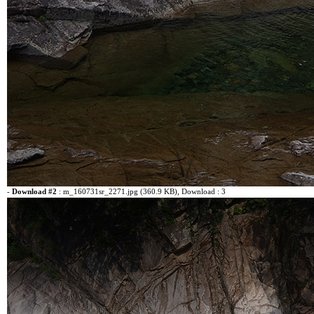
-
Download #2
:
m_160731sr_2271.jpg (360.9 KB)
, Download : 3