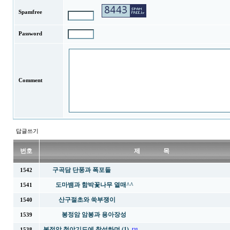
Spamfree
Password
Comment
답글쓰기
번호
제 목
구곡담 단풍과 폭포들
1542
도마뱀과 함박꽃나무 열매^^
1541
산구절초와 쑥부쟁이
1540
봉정암 암봉과 용아장성
1539
봉정암 철야기도에 참석하며 (1)
1538