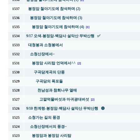
[2]
봉정암 철야기도에 참석하며 (2)
1537
봉정암 철야기도에 참석하며 (3)
1536
봉정암 철야기도에 참석하며 (4)
1535
[1]
9/17 오색-봉정암-백담사 설악산 무박산행 ✅
1534
대청봉과 소청봉에서
1533
소청산장에서~
1532
봉정암 사리탑 언덕에서^^
1531
[2]
구곡담계곡의 단풍
1530
구곡담의 폭포들
1529
천남성과 참회나무 열매
1528
고깔먹물버섯과 마귀광대버섯
1527
[2]
9/10 한계령-봉정암-백담사 설악산 무박산행 🔴
1526
소청가는 길의 풍경
1525
소청산장에서의 풍경~
1524
봉정암과 봉정암 사리탑
1523