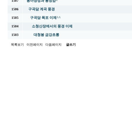
용아장성과 봉정암~
1507
구곡담 계곡 풍경
1506
구곡담 폭포 이제^^
1505
소청산장에서의 풍경 이제
1504
대청봉 금강초롱
1503
목록보기
이전페이지
다음페이지
글쓰기