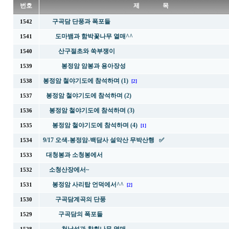
번호
제 목
구곡담 단풍과 폭포들
1542
도마뱀과 함박꽃나무 열매^^
1541
산구절초와 쑥부쟁이
1540
봉정암 암봉과 용아장성
1539
봉정암 철야기도에 참석하며 (1)
1538
[2]
봉정암 철야기도에 참석하며 (2)
1537
봉정암 철야기도에 참석하며 (3)
1536
봉정암 철야기도에 참석하며 (4)
1535
[1]
9/17 오색-봉정암-백담사 설악산 무박산행 ✅
1534
대청봉과 소청봉에서
1533
소청산장에서~
1532
봉정암 사리탑 언덕에서^^
1531
[2]
구곡담계곡의 단풍
1530
구곡담의 폭포들
1529