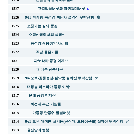
천남성과 참회나무 열매
1528
고깔먹물버섯과 마귀광대버섯
1527
[2]
9/10 한계령-봉정암-백담사 설악산 무박산행 🔴
1526
소청가는 길의 풍경
1525
소청산장에서의 풍경~
1524
봉정암과 봉정암 사리탑
1523
구곡담 물줄기들
1522
파노라마 풍경 이제^^
1521
때 이른 단풍나무
1520
9/4 오색-공룡능선-설악동 설악산 무박산행 ✅
1519
대청봉 파노라마 풍경 이제~
1518
운해 풍경 이제^^
1517
비선대 부근 기암들
1516
마등령 단풍취 말불버섯
1515
8/27 오색-대청봉-설악동(신선대, 토왕성폭포) 설악산 무박산행 ✅
1514
울산암과 범봉~
1513