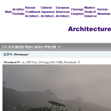
7/31 오색-봉정암-백담사 설악산 무박산행 ✅
김관석
(Homepage)
-
Download #1
:
m_160731sr_2210.jpg (263.3 KB)
, Download : 8