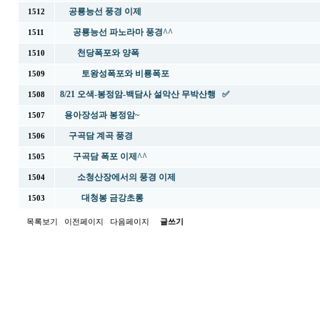
공룡능선 풍경 이제
1512
공룡능선 파노라마 풍경^^
1511
천당폭포와 양폭
1510
토왕성폭포와 비룡폭포
1509
8/21 오색-봉정암-백담사 설악산 무박산행 ✅
1508
용아장성과 봉정암~
1507
구곡담 계곡 풍경
1506
구곡담 폭포 이제^^
1505
소청산장에서의 풍경 이제
1504
대청봉 금강초롱
1503
목록보기
이전페이지
다음페이지
글쓰기