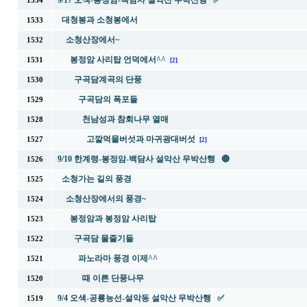
9/17 오색-봉정암-백담사 설악산 무박산행 ✅
1534
대청봉과 소청봉에서
1533
소청산장에서~
1532
봉정암 사리탑 언덕에서^^
1531
[2]
구곡담계곡의 단풍
1530
구곡담의 폭포들
1529
천남성과 참회나무 열매
1528
고깔먹물버섯과 마귀광대버섯
1527
[2]
9/10 한계령-봉정암-백담사 설악산 무박산행 🔴
1526
소청가는 길의 풍경
1525
소청산장에서의 풍경~
1524
봉정암과 봉정암 사리탑
1523
구곡담 물줄기들
1522
파노라마 풍경 이제^^
1521
때 이른 단풍나무
1520
9/4 오색-공룡능선-설악동 설악산 무박산행 ✅
1519