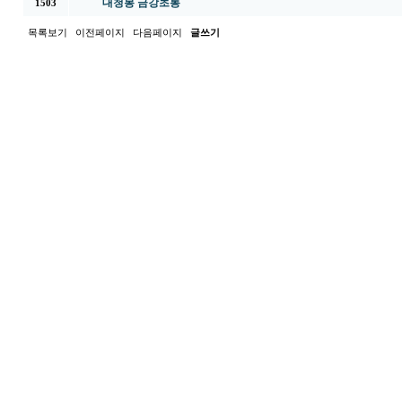
대청봉 금강초롱
1503
목록보기
이전페이지
다음페이지
글쓰기