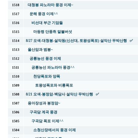
대청봉 파노라마 풍경 이제~
1518
운해 풍경 이제^^
1517
비선대 부근 기암들
1516
마등령 단풍취 말불버섯
1515
8/27 오색-대청봉-설악동(신선대, 토왕성폭포) 설악산 무박산행 ✅
1514
울산암과 범봉~
1513
공룡능선 풍경 이제
1512
공룡능선 파노라마 풍경^^
1511
천당폭포와 양폭
1510
토왕성폭포와 비룡폭포
1509
8/21 오색-봉정암-백담사 설악산 무박산행 ✅
1508
용아장성과 봉정암~
1507
구곡담 계곡 풍경
1506
구곡담 폭포 이제^^
1505
소청산장에서의 풍경 이제
1504