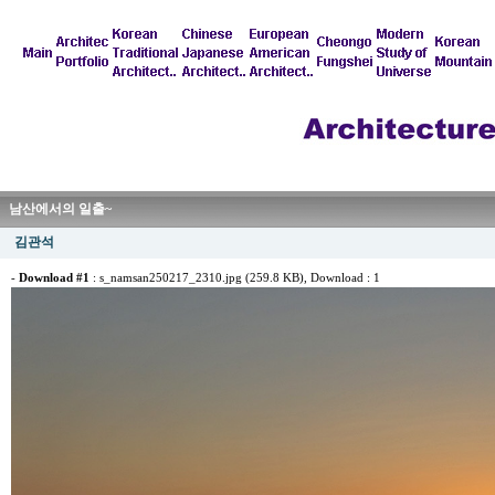
남산에서의 일출~
김관석
-
Download #1
:
s_namsan250217_2310.jpg (259.8 KB)
, Download : 1