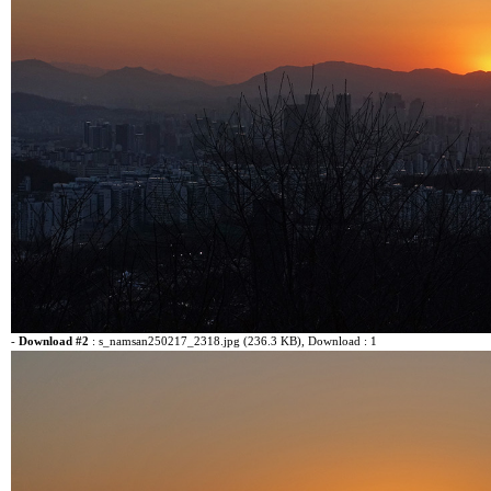
-
Download #2
:
s_namsan250217_2318.jpg (236.3 KB)
, Download : 1