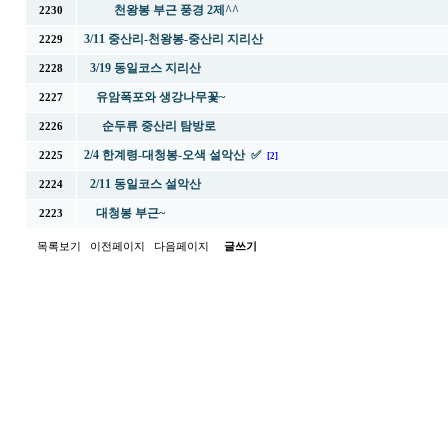
천왕봉 부근 풍경 2제^^
2230
3/11 중산리-천왕봉-중산리 지리산
2229
3/19 동일코스 지리산
2228
유암폭포와 생강나무꽃~
2227
순두류 중산리 탐방로
2226
2/4 한계령-대청봉-오색 설악산 ✅
2225
[2]
2/11 동일코스 설악산
2224
대청봉 부근~
2223
목록보기
이전페이지
다음페이지
글쓰기