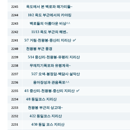
옥도에서 본 백로와 왜가리들~
2245
10/2 옥도 부근에서의 카야킹
2244
백로들의 아름다운 비상^^
2243
11/13 옥도 부근의 해변..
2242
5/7 거림-천왕봉-중산리 지리산 ✅
2241
천왕봉 부근 풍경
2240
5/14 중산리-천왕봉-유평리 지리산
2239
무재치기폭포와 유평계곡~
2238
5/27 오색-봉정암-백담사 설악산
2237
용아장성과 관음폭포^^
2236
4/1 중산리-천왕봉-중산리 지리산 ✅
2235
4/8 동일코스 지리산
2234
천왕봉 부근의 상고대~
2233
4/22 동일코스 지리산
2232
4/30 동일 코스 지리산
2231