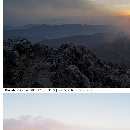
-
Download #2
:
m_20221203jr_3439.jpg (557.0 KB)
, Download : 3