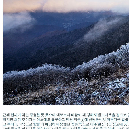
근래 한파기 약간 주춤한 듯 했으나 예보보다 바람이 꽤 강해서 윈드자켓을 겹으로
하지만 흐리 것이라는 예보에도 불구하고 바람 덕분(?)에 천왕봉에서 아름다운 일출
그 후에 장터목으로 향할 때 예상하지 못했던 중봉 쪽으로 아주 환상적인 상고대 풍경
그때 무거운 삼각대를 설치하고 사진을 찍는 사람를 만났는데 말을 걸억더니 놀랍게