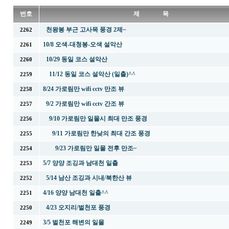
번호
제 목
천왕봉 부근 고사목 풍경 2제~
2262
10/8 오색-대청봉-오색 설악산
2261
10/29 동일 코스 설악산
2260
11/12 동일 코스 설악산 (일출)^^
2259
8/24 가로림만 wifi cctv 만조 뷰
2258
9/2 가로림만 wifi cctv 간조 뷰
2257
9/10 가로림만 일몰시 최대 만조 풍경
2256
9/11 가로림만 한낮의 최대 간조 풍경
2255
9/23 가로림만 일몰 전후 만조~
2254
5/7 양양 조깅과 남대천 일출
2253
5/14 남산 조깅과 시내/북한산 뷰
2252
4/16 양양 남대천 일출^^
2251
4/23 오지리/벌천포 풍경
2250
3/5 벌천포 해변의 일몰
2249