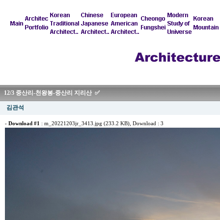
12/3 중산리-천왕봉-중산리 지리산 ✅
김관석
-
Download #1
:
m_20221203jr_3413.jpg (233.2 KB)
, Download : 3