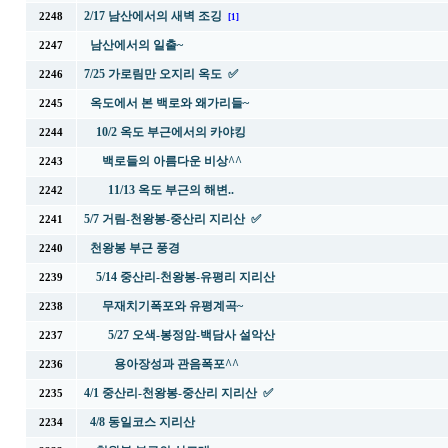
2/17 남산에서의 새벽 조깅
2248
[1]
남산에서의 일출~
2247
7/25 가로림만 오지리 옥도 ✅
2246
옥도에서 본 백로와 왜가리들~
2245
10/2 옥도 부근에서의 카야킹
2244
백로들의 아름다운 비상^^
2243
11/13 옥도 부근의 해변..
2242
5/7 거림-천왕봉-중산리 지리산 ✅
2241
천왕봉 부근 풍경
2240
5/14 중산리-천왕봉-유평리 지리산
2239
무재치기폭포와 유평계곡~
2238
5/27 오색-봉정암-백담사 설악산
2237
용아장성과 관음폭포^^
2236
4/1 중산리-천왕봉-중산리 지리산 ✅
2235
4/8 동일코스 지리산
2234