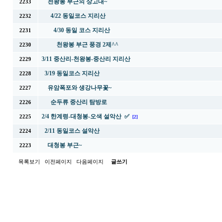
천왕봉 부근의 상고대~
2233
4/22 동일코스 지리산
2232
4/30 동일 코스 지리산
2231
천왕봉 부근 풍경 2제^^
2230
3/11 중산리-천왕봉-중산리 지리산
2229
3/19 동일코스 지리산
2228
유암폭포와 생강나무꽃~
2227
순두류 중산리 탐방로
2226
2/4 한계령-대청봉-오색 설악산 ✅
2225
[2]
2/11 동일코스 설악산
2224
대청봉 부근~
2223
목록보기
이전페이지
다음페이지
글쓰기