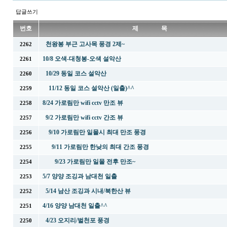
답글쓰기
번호
제 목
천왕봉 부근 고사목 풍경 2제~
2262
10/8 오색-대청봉-오색 설악산
2261
10/29 동일 코스 설악산
2260
11/12 동일 코스 설악산 (일출)^^
2259
8/24 가로림만 wifi cctv 만조 뷰
2258
9/2 가로림만 wifi cctv 간조 뷰
2257
9/10 가로림만 일몰시 최대 만조 풍경
2256
9/11 가로림만 한낮의 최대 간조 풍경
2255
9/23 가로림만 일몰 전후 만조~
2254
5/7 양양 조깅과 남대천 일출
2253
5/14 남산 조깅과 시내/북한산 뷰
2252
4/16 양양 남대천 일출^^
2251
4/23 오지리/벌천포 풍경
2250