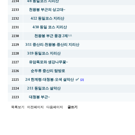
4/8 동일코스 지리산
2234
천왕봉 부근의 상고대~
2233
4/22 동일코스 지리산
2232
4/30 동일 코스 지리산
2231
천왕봉 부근 풍경 2제^^
2230
3/11 중산리-천왕봉-중산리 지리산
2229
3/19 동일코스 지리산
2228
유암폭포와 생강나무꽃~
2227
순두류 중산리 탐방로
2226
2/4 한계령-대청봉-오색 설악산 ✅
2225
[2]
2/11 동일코스 설악산
2224
대청봉 부근~
2223
목록보기
이전페이지
다음페이지
글쓰기