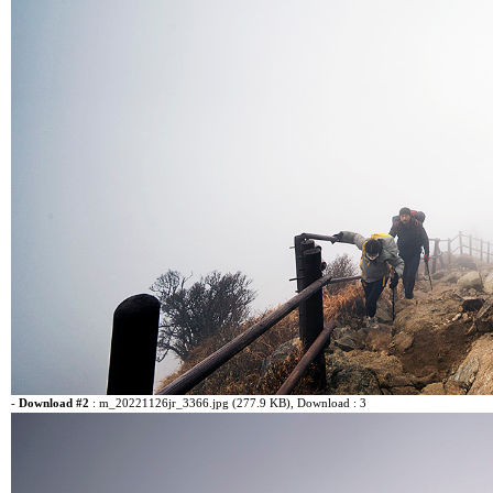
-
Download #2
:
m_20221126jr_3366.jpg (277.9 KB)
, Download : 3