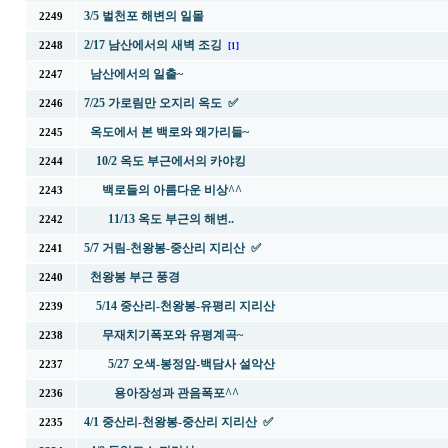
3/5 벌천포 해변의 일몰
2249
2/17 남산에서의 새벽 조깅
2248
[1]
남산에서의 일출~
2247
7/25 가로림만 오지리 옥도 ✅
2246
옥도에서 본 백로와 왜가리들~
2245
10/2 옥도 부근에서의 카야킹
2244
백로들의 아름다운 비상^^
2243
11/13 옥도 부근의 해변..
2242
5/7 거림-천왕봉-중산리 지리산 ✅
2241
천왕봉 부근 풍경
2240
5/14 중산리-천왕봉-유평리 지리산
2239
무재치기폭포와 유평계곡~
2238
5/27 오색-봉정암-백담사 설악산
2237
용아장성과 관음폭포^^
2236
4/1 중산리-천왕봉-중산리 지리산 ✅
2235