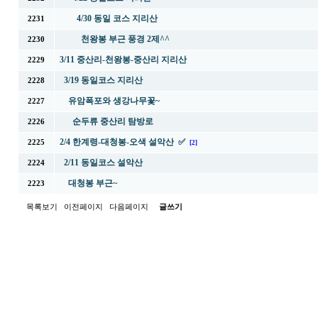
4/30 동일 코스 지리산
2231
천왕봉 부근 풍경 2제^^
2230
3/11 중산리-천왕봉-중산리 지리산
2229
3/19 동일코스 지리산
2228
유암폭포와 생강나무꽃~
2227
순두류 중산리 탐방로
2226
2/4 한계령-대청봉-오색 설악산 ✅
2225
[2]
2/11 동일코스 설악산
2224
대청봉 부근~
2223
목록보기
이전페이지
다음페이지
글쓰기