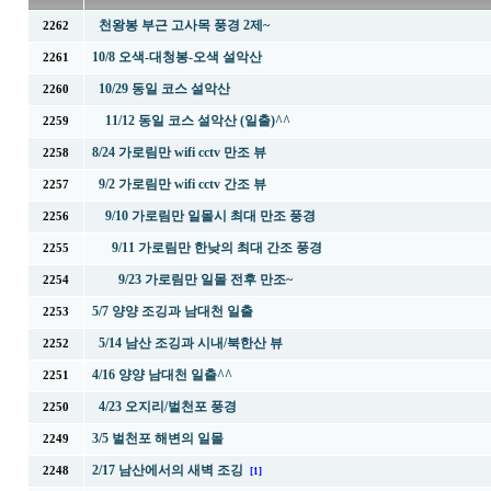
천왕봉 부근 고사목 풍경 2제~
2262
10/8 오색-대청봉-오색 설악산
2261
10/29 동일 코스 설악산
2260
11/12 동일 코스 설악산 (일출)^^
2259
8/24 가로림만 wifi cctv 만조 뷰
2258
9/2 가로림만 wifi cctv 간조 뷰
2257
9/10 가로림만 일몰시 최대 만조 풍경
2256
9/11 가로림만 한낮의 최대 간조 풍경
2255
9/23 가로림만 일몰 전후 만조~
2254
5/7 양양 조깅과 남대천 일출
2253
5/14 남산 조깅과 시내/북한산 뷰
2252
4/16 양양 남대천 일출^^
2251
4/23 오지리/벌천포 풍경
2250
3/5 벌천포 해변의 일몰
2249
2/17 남산에서의 새벽 조깅
2248
[1]