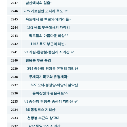
남산에서의 일출~
2247
7/25 가로림만 오지리 옥도 ✅
2246
옥도에서 본 백로와 왜가리들~
2245
10/2 옥도 부근에서의 카야킹
2244
백로들의 아름다운 비상^^
2243
11/13 옥도 부근의 해변..
2242
5/7 거림-천왕봉-중산리 지리산 ✅
2241
천왕봉 부근 풍경
2240
5/14 중산리-천왕봉-유평리 지리산
2239
무재치기폭포와 유평계곡~
2238
5/27 오색-봉정암-백담사 설악산
2237
용아장성과 관음폭포^^
2236
4/1 중산리-천왕봉-중산리 지리산 ✅
2235
4/8 동일코스 지리산
2234
천왕봉 부근의 상고대~
2233
4/22 동일코스 지리산
2232