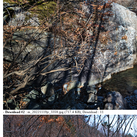
-
Download #2
:
m_20221119jr_3359.jpg (717.4 KB)
, Download : 11