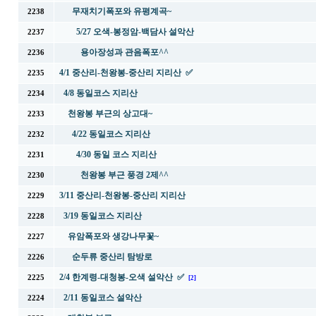
무재치기폭포와 유평계곡~
2238
5/27 오색-봉정암-백담사 설악산
2237
용아장성과 관음폭포^^
2236
4/1 중산리-천왕봉-중산리 지리산 ✅
2235
4/8 동일코스 지리산
2234
천왕봉 부근의 상고대~
2233
4/22 동일코스 지리산
2232
4/30 동일 코스 지리산
2231
천왕봉 부근 풍경 2제^^
2230
3/11 중산리-천왕봉-중산리 지리산
2229
3/19 동일코스 지리산
2228
유암폭포와 생강나무꽃~
2227
순두류 중산리 탐방로
2226
2/4 한계령-대청봉-오색 설악산 ✅
2225
[2]
2/11 동일코스 설악산
2224