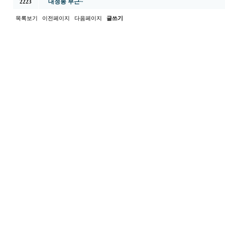
대청봉 부근~
2223
목록보기
이전페이지
다음페이지
글쓰기