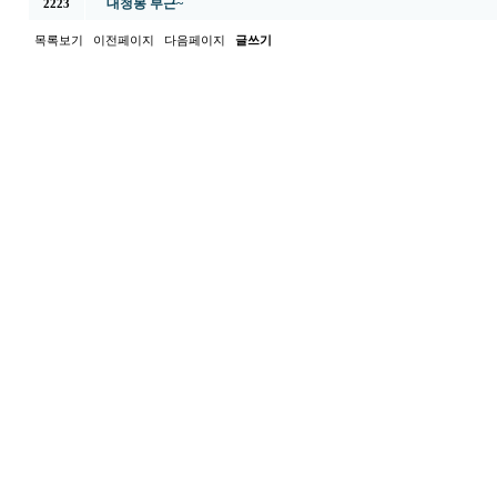
대청봉 부근~
2223
목록보기
이전페이지
다음페이지
글쓰기