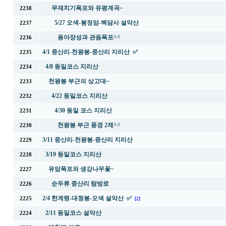
무재치기폭포와 유평계곡~
2238
5/27 오색-봉정암-백담사 설악산
2237
용아장성과 관음폭포^^
2236
4/1 중산리-천왕봉-중산리 지리산 ✅
2235
4/8 동일코스 지리산
2234
천왕봉 부근의 상고대~
2233
4/22 동일코스 지리산
2232
4/30 동일 코스 지리산
2231
천왕봉 부근 풍경 2제^^
2230
3/11 중산리-천왕봉-중산리 지리산
2229
3/19 동일코스 지리산
2228
유암폭포와 생강나무꽃~
2227
순두류 중산리 탐방로
2226
2/4 한계령-대청봉-오색 설악산 ✅
2225
[2]
2/11 동일코스 설악산
2224