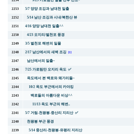
9/23 가로림만 일몰 전후 만조~
2254
5/7 양양 조깅과 남대천 일출
2253
5/14 남산 조깅과 시내/북한산 뷰
2252
4/16 양양 남대천 일출^^
2251
4/23 오지리/벌천포 풍경
2250
3/5 벌천포 해변의 일몰
2249
2/17 남산에서의 새벽 조깅
2248
[1]
남산에서의 일출~
2247
7/25 가로림만 오지리 옥도 ✅
2246
옥도에서 본 백로와 왜가리들~
2245
10/2 옥도 부근에서의 카야킹
2244
백로들의 아름다운 비상^^
2243
11/13 옥도 부근의 해변..
2242
5/7 거림-천왕봉-중산리 지리산 ✅
2241
천왕봉 부근 풍경
2240
5/14 중산리-천왕봉-유평리 지리산
2239