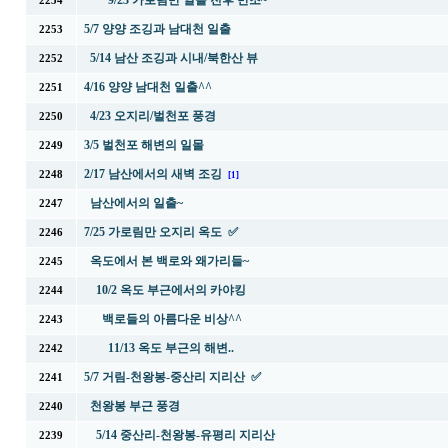
9/23 가로림만 일몰 전후 만조~
2254
5/7 양양 조깅과 남대천 일출
2253
5/14 남산 조깅과 시내/북한산 뷰
2252
4/16 양양 남대천 일출^^
2251
4/23 오지리/벌천포 풍경
2250
3/5 벌천포 해변의 일몰
2249
2/17 남산에서의 새벽 조깅
2248
[1]
남산에서의 일출~
2247
7/25 가로림만 오지리 옥도 ✅
2246
옥도에서 본 백로와 왜가리들~
2245
10/2 옥도 부근에서의 카야킹
2244
백로들의 아름다운 비상^^
2243
11/13 옥도 부근의 해변..
2242
5/7 거림-천왕봉-중산리 지리산 ✅
2241
천왕봉 부근 풍경
2240
5/14 중산리-천왕봉-유평리 지리산
2239