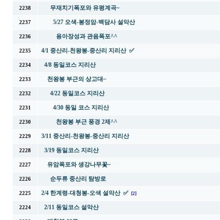
무재치기폭포와 유평계곡~
2238
5/27 오색-봉정암-백담사 설악산
2237
용아장성과 관음폭포^^
2236
4/1 중산리-천왕봉-중산리 지리산 ✅
2235
4/8 동일코스 지리산
2234
천왕봉 부근의 상고대~
2233
4/22 동일코스 지리산
2232
4/30 동일 코스 지리산
2231
천왕봉 부근 풍경 2제^^
2230
3/11 중산리-천왕봉-중산리 지리산
2229
3/19 동일코스 지리산
2228
유암폭포와 생강나무꽃~
2227
순두류 중산리 탐방로
2226
2/4 한계령-대청봉-오색 설악산 ✅
2225
[2]
2/11 동일코스 설악산
2224