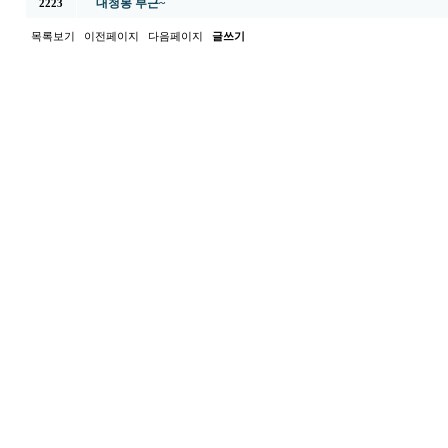
대청봉 부근~
2223
목록보기
이전페이지
다음페이지
글쓰기