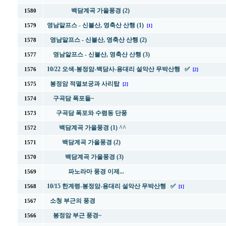
백담계곡 가을풍경 (2)
1580
영남알프스 - 신불산, 영축산 산행 (1)
1579
[1]
영남알프스 - 신불산, 영축산 산행 (2)
1578
영남알프스 - 신불산, 영축산 산행 (3)
1577
10/22 오색-봉정암-백담사-용대리 설악산 무박산행 ✅
1576
[2]
봉정암 적멸보궁과 사리탑
1575
[2]
구곡담 폭포들~
1574
구곡담 폭포와 수렴동 단풍
1573
백담계곡 가을풍경 (1) ^^
1572
백담계곡 가을풍경 (2)
1571
백담계곡 가을풍경 (3)
1570
파노라마 풍경 이제...
1569
10/15 한계령-봉정암-용대리 설악산 무박산행 ✅
1568
[1]
소청 부근의 풍경
1567
봉정암 부근 풍경~
1566