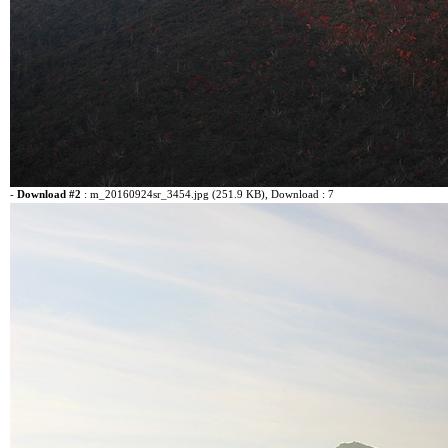
-
Download #2
:
m_20160924sr_3454.jpg (251.9 KB)
, Download : 7