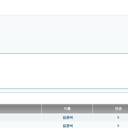
이름
연관
김관석
9
김관석
9