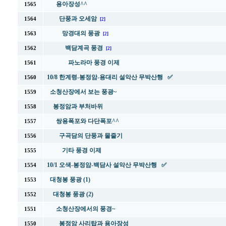
용아장성^^
1565
단풍과 오세암
1564
[2]
망경대의 풍광
1563
[2]
백담계곡 풍경
1562
[2]
파노라마 풍경 이제
1561
10/8 한계령-봉정암-용대리 설악산 무박산행 ✅
1560
소청산장에서 보는 풍광~
1559
봉정암과 부처바위
1558
쌍용폭포와 다단폭포^^
1557
구곡담의 단풍과 물줄기
1556
기타 풍경 이제
1555
10/1 오색-봉정암-백담사 설악산 무박산행 ✅
1554
대청봉 풍광 (1)
1553
대청봉 풍광 (2)
1552
소청산장에서의 풍경~
1551
봉정암 사리탑과 용아장성
1550