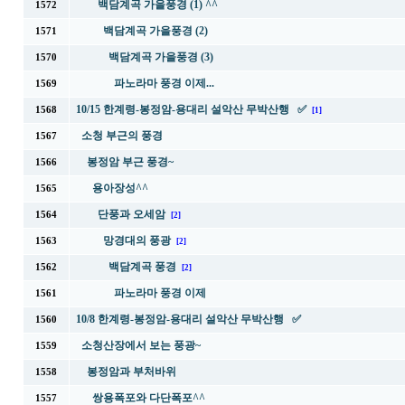
백담계곡 가을풍경 (1) ^^
1572
백담계곡 가을풍경 (2)
1571
백담계곡 가을풍경 (3)
1570
파노라마 풍경 이제...
1569
10/15 한계령-봉정암-용대리 설악산 무박산행 ✅
1568
[1]
소청 부근의 풍경
1567
봉정암 부근 풍경~
1566
용아장성^^
1565
단풍과 오세암
1564
[2]
망경대의 풍광
1563
[2]
백담계곡 풍경
1562
[2]
파노라마 풍경 이제
1561
10/8 한계령-봉정암-용대리 설악산 무박산행 ✅
1560
소청산장에서 보는 풍광~
1559
봉정암과 부처바위
1558
쌍용폭포와 다단폭포^^
1557