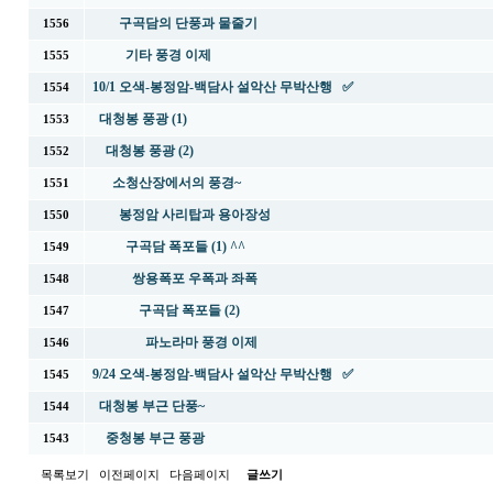
구곡담의 단풍과 물줄기
1556
기타 풍경 이제
1555
10/1 오색-봉정암-백담사 설악산 무박산행 ✅
1554
대청봉 풍광 (1)
1553
대청봉 풍광 (2)
1552
소청산장에서의 풍경~
1551
봉정암 사리탑과 용아장성
1550
구곡담 폭포들 (1) ^^
1549
쌍용폭포 우폭과 좌폭
1548
구곡담 폭포들 (2)
1547
파노라마 풍경 이제
1546
9/24 오색-봉정암-백담사 설악산 무박산행 ✅
1545
대청봉 부근 단풍~
1544
중청봉 부근 풍광
1543
목록보기
이전페이지
다음페이지
글쓰기