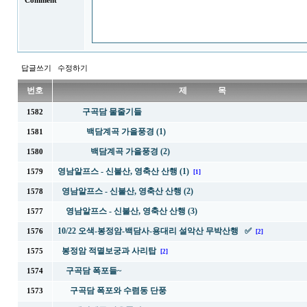
Comment
답글쓰기
수정하기
번호
제 목
구곡담 물줄기들
1582
백담계곡 가을풍경 (1)
1581
백담계곡 가을풍경 (2)
1580
영남알프스 - 신불산, 영축산 산행 (1)
1579
[1]
영남알프스 - 신불산, 영축산 산행 (2)
1578
영남알프스 - 신불산, 영축산 산행 (3)
1577
10/22 오색-봉정암-백담사-용대리 설악산 무박산행 ✅
1576
[2]
봉정암 적멸보궁과 사리탑
1575
[2]
구곡담 폭포들~
1574
구곡담 폭포와 수렴동 단풍
1573