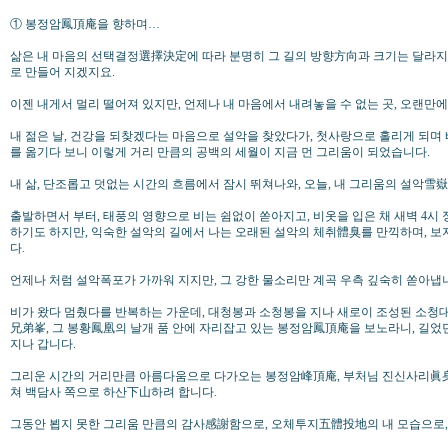
① 봉정암鳳頂庵을 향하며…
삶은 내 마음의 선택결정選擇決定에 따라 분명히 그 길의 방향方向과 크기는 달라
로 만들어 지겠지요.
이젠 내게서 멀리 떨어져 있지만, 언제나 내 마음에서 내려놓을 수 없는 곳, 오랜만
내 젊은 날, 건강을 되찾겠다는 마음으로 설악을 찾았다가, 첫사랑으로 홀리게 되며 
를 옮기다 보니 이렇게 거리 만큼의 공백의 세월이 지금 먼 그리움이 되었습니다.
내 삶, 단조롭고 덧없는 시간의 흐름에서 잠시 뛰쳐나와, 오늘, 내 그리움의 설악雪
출발하면서 부터, 태풍의 영향으로 비는 쉼없이 쏟아지고, 비옷을 입은 채 새벽 4
하기도 하지만, 익숙한 설악의 길에서 나는 오래된 설악의 체취體臭를 만끽하며, 
다.
언제나 처럼 설악폭포가 가까워 지지만, 그 강한 물소리만 계곡 우측 깊숙히 쏟아냅
비가 왔다 멈췄다를 반복하는 가운데, 대청봉과 소청봉을 지나 새로이 조성된 소청
兄弟峯, 그 봉황鳳凰의 날개 품 안에 자리잡고 있는 봉정암鳳頂庵을 보노라니, 길었던
지나 갑니다.
그리운 시간의 거리만큼 아름다움으로 다가오는 봉정암峰頂庵, 부처님 진신사리眞身
쳐 백담사 쪽으로 하산下山하려 합니다.
그동안 뵙지 못한 그리움 만큼의 감사感謝함으로, 오체투지五體投地의 내 모습으로,