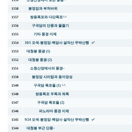
소청산장에서 보는 풍광~
1559
봉정암과 부처바위
1558
쌍용폭포와 다단폭포^^
1557
구곡담의 단풍과 물줄기
1556
기타 풍경 이제
1555
10/1 오색-봉정암-백담사 설악산 무박산행 ✅
1554
대청봉 풍광 (1)
1553
대청봉 풍광 (2)
1552
소청산장에서의 풍경~
1551
봉정암 사리탑과 용아장성
1550
구곡담 폭포들 (1) ^^
1549
쌍용폭포 우폭과 좌폭
1548
구곡담 폭포들 (2)
1547
파노라마 풍경 이제
1546
9/24 오색-봉정암-백담사 설악산 무박산행 ✅
1545
대청봉 부근 단풍~
1544