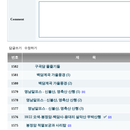
Comment
답글쓰기
수정하기
번호
제 목
구곡담 물줄기들
1582
백담계곡 가을풍경 (1)
1581
백담계곡 가을풍경 (2)
1580
영남알프스 - 신불산, 영축산 산행 (1)
1579
[1]
영남알프스 - 신불산, 영축산 산행 (2)
1578
영남알프스 - 신불산, 영축산 산행 (3)
1577
10/22 오색-봉정암-백담사-용대리 설악산 무박산행 ✅
1576
[2]
봉정암 적멸보궁과 사리탑
1575
[2]