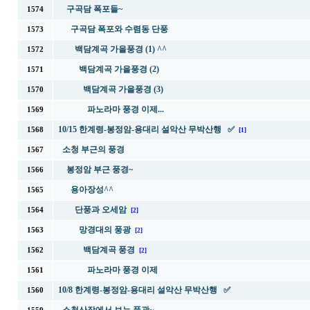
구곡담 폭포들~
1574
구곡담 폭포와 수렴동 단풍
1573
백담계곡 가을풍경 (1) ^^
1572
백담계곡 가을풍경 (2)
1571
백담계곡 가을풍경 (3)
1570
파노라마 풍경 이제...
1569
10/15 한계령-봉정암-용대리 설악산 무박산행 ✅
1568
[1]
소청 부근의 풍경
1567
봉정암 부근 풍경~
1566
용아장성^^
1565
단풍과 오세암
1564
[2]
망경대의 풍광
1563
[2]
백담계곡 풍경
1562
[2]
파노라마 풍경 이제
1561
10/8 한계령-봉정암-용대리 설악산 무박산행 ✅
1560