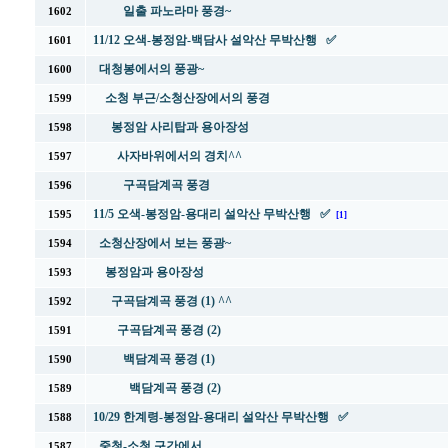
일출 파노라마 풍경~
1602
11/12 오색-봉정암-백담사 설악산 무박산행 ✅
1601
대청봉에서의 풍광~
1600
소청 부근/소청산장에서의 풍경
1599
봉정암 사리탑과 용아장성
1598
사자바위에서의 경치^^
1597
구곡담계곡 풍경
1596
11/5 오색-봉정암-용대리 설악산 무박산행 ✅
1595
[1]
소청산장에서 보는 풍광~
1594
봉정암과 용아장성
1593
구곡담계곡 풍경 (1) ^^
1592
구곡담계곡 풍경 (2)
1591
백담계곡 풍경 (1)
1590
백담계곡 풍경 (2)
1589
10/29 한계령-봉정암-용대리 설악산 무박산행 ✅
1588
중청-소청 구간에서
1587