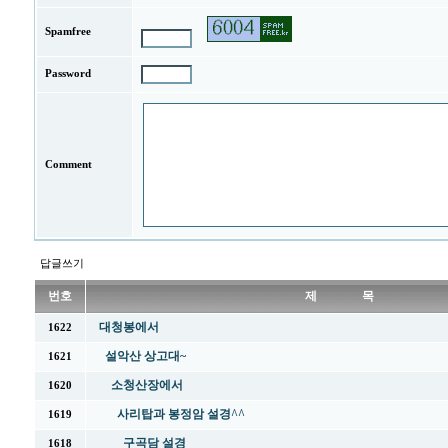
Spamfree
Password
Comment
답글쓰기
번호
제 목
대청봉에서
1622
설악산 상고대~
1621
소청산장에서
1620
사리탑과 봉정암 설경^^
1619
구곡담 설경
1618