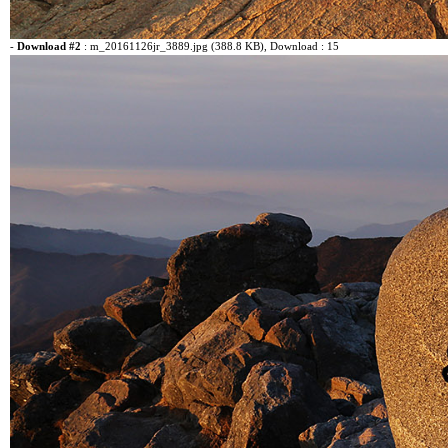
-
Download #2
:
m_20161126jr_3889.jpg (388.8 KB)
, Download : 15