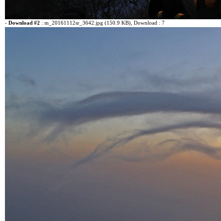
-
Download #2
:
m_20161112sr_3642.jpg (150.9 KB)
, Download : 7