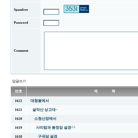
Spamfree
Password
Comment
답글쓰기
번호
제 목
대청봉에서
1622
설악산 상고대~
1621
소청산장에서
1620
사리탑과 봉정암 설경^^
1619
구곡담 설경
1618