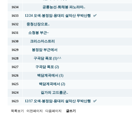
공룡능선-화채봉 파노라마..
1634
12/24 오색-봉정암-용대리 설악산 무박산행 ✅
1633
중청산장으로..
1632
소청봉 부근~
1631
크리스마스트리
1630
봉정암 부근에서
1629
구곡담 폭포 (1)^^
1628
구곡담 폭포 (2)
1627
백담계곡에서 (1)
1626
백담계곡에서 (2)
1625
길가의 고드름군..
1624
12/17 오색-봉정암-용대리 설악산 무박산행 ✅
1623
목록보기
이전페이지
다음페이지
글쓰기