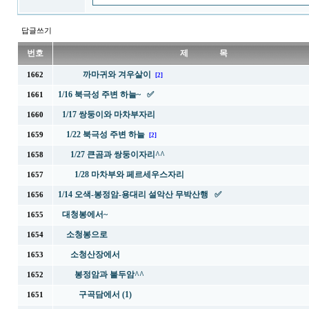
답글쓰기
번호
제 목
까마귀와 겨우살이
1662
[2]
1/16 북극성 주변 하늘~ ✅
1661
1/17 쌍둥이와 마차부자리
1660
1/22 북극성 주변 하늘
1659
[2]
1/27 큰곰과 쌍둥이자리^^
1658
1/28 마차부와 페르세우스자리
1657
1/14 오색-봉정암-용대리 설악산 무박산행 ✅
1656
대청봉에서~
1655
소청봉으로
1654
소청산장에서
1653
봉정암과 불두암^^
1652
구곡담에서 (1)
1651