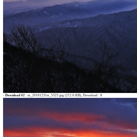
-
Download #2
:
m_20161231sr_5325.jpg (212.6 KB)
, Download : 8