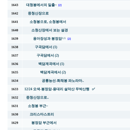
대청봉에서의 일출~
1643
[2]
중청산장으로
1642
소청봉으로, 소청봉에서
1641
소청산장에서 보는 설경
1640
용아장성과 봉정암^^
1639
[2]
구곡담에서 (1)
1638
구곡담에서 (2)
1637
백담계곡에서 (1)
1636
백담계곡에서 (2)
1635
공룡능선-화채봉 파노라마..
1634
12/24 오색-봉정암-용대리 설악산 무박산행 ✅
1633
중청산장으로..
1632
소청봉 부근~
1631
크리스마스트리
1630
봉정암 부근에서
1629