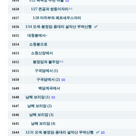
1/22 북극성 주변 하늘
1659
[2]
1/27 큰곰과 쌍둥이자리^^
1658
1/28 마차부와 페르세우스자리
1657
1/14 오색-봉정암-용대리 설악산 무박산행 ✅
1656
대청봉에서~
1655
소청봉으로
1654
소청산장에서
1653
봉정암과 불두암^^
1652
구곡담에서 (1)
1651
구곡담에서 (2)
1650
[2]
백담계곡에서
1649
남해 보리암 (1)
1648
[1]
남해 보리암 (2)
1647
남해 보리암 (3)
1646
남해 보리암 (4)
1645
12/31 오색-봉정암-용대리 설악산 무박산행 ✅
1644
[2]