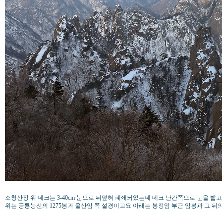
소청산장 위 데크는 3-40cm 눈으로 뒤덮혀 폐쇄되었는데 데크 난간쪽으로 눈을 밟
위는 공룡능선의 1275봉과 울산암 쪽 설경이고요 아래는 봉정암 부근 암봉과 그 뒤