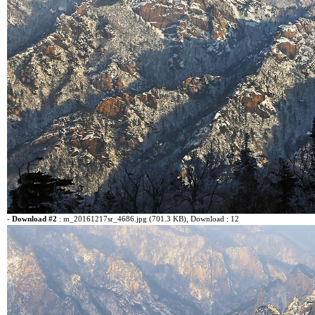
-
Download #2
:
m_20161217sr_4686.jpg (701.3 KB)
, Download : 12