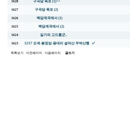
구곡담 폭포 (1)^^
1628
구곡담 폭포 (2)
1627
백담계곡에서 (1)
1626
백담계곡에서 (2)
1625
길가의 고드름군..
1624
12/17 오색-봉정암-용대리 설악산 무박산행 ✅
1623
목록보기
이전페이지
다음페이지
글쓰기