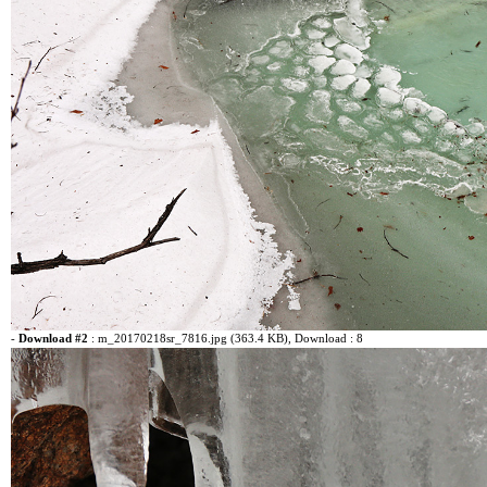
-
Download #2
:
m_20170218sr_7816.jpg (363.4 KB)
, Download : 8