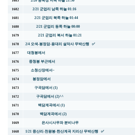
2/20 송죽정 서쪽 하늘 21:30
1683
2/21 군업리 남쪽 하늘 01:16
1682
2/21 군업리 북쪽 하늘 01:44
1681
2/21 군업리 동쪽 하늘 00:00
1680
2/21 군업리 북서 하늘 01:21
1679
2/4 오색-봉정암-용대리 설악사 무박산행 ✅
1678
대청봉에서
1677
중청봉 부근에서
1676
소청산장에서~
1675
봉정암에서
1674
구곡담에서 (1)
1673
구곡담에서 (2)^^
1672
백담계곡에서 (1)
1671
백담계곡에서 (2)
1670
은사시사무와 분비나무
1669
1/21 중산리-천왕봉-한산계곡 지리산 무박산행 ✅
1668