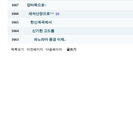
장터목으로~
1667
세석산장으로^^
1666
[2]
한신계곡에서
1665
신기한 고드름
1664
파노라마 풍경 이제..
1663
목록보기
이전페이지
다음페이지
글쓰기