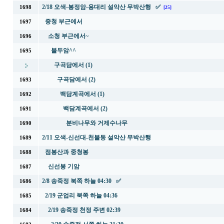
2/18 오색-봉정암-용대리 설악산 무박산행 ✅
1698
[25]
중청 부근에서
1697
소청 부근에서~
1696
불두암^^
1695
구곡담에서 (1)
구곡담에서 (2)
1693
백담계곡에서 (1)
1692
백담계곡에서 (2)
1691
분비나무와 거제수나무
1690
2/11 오색-신선대-천불동 설악산 무박산행
1689
점봉산과 중청봉
1688
신선봉 기암
1687
2/8 송죽정 북쪽 하늘 04:30 ✅
1686
2/19 군업리 북쪽 하늘 04:36
1685
2/19 송죽정 천정 주변 02:39
1684