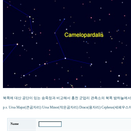
북쪽에 대산 공단이 있는 송죽정과 비교해서 홍천 군업리 관측소의 북쪽 밤하늘에서는
p.s. Ursa Major(큰곰자리) Ursa Minor(작은곰자리) Draco(용자리) Cepheus(세페우스자
Name