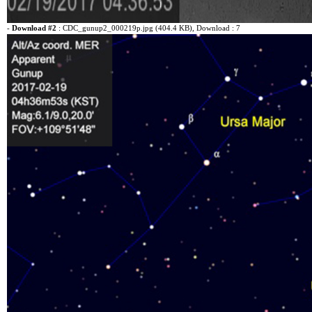
-
Download #2
:
CDC_gunup2_000219p.jpg (404.4 KB)
, Download : 7