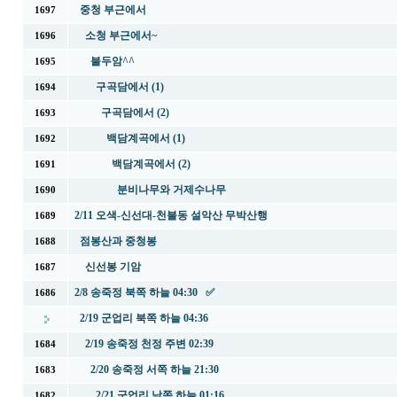
중청 부근에서
1697
소청 부근에서~
1696
불두암^^
1695
구곡담에서 (1)
1694
구곡담에서 (2)
1693
백담계곡에서 (1)
1692
백담계곡에서 (2)
1691
분비나무와 거제수나무
1690
2/11 오색-신선대-천불동 설악산 무박산행
1689
점봉산과 중청봉
1688
신선봉 기암
1687
2/8 송죽정 북쪽 하늘 04:30 ✅
1686
2/19 군업리 북쪽 하늘 04:36
2/19 송죽정 천정 주변 02:39
1684
2/20 송죽정 서쪽 하늘 21:30
1683
2/21 군업리 남쪽 하늘 01:16
1682