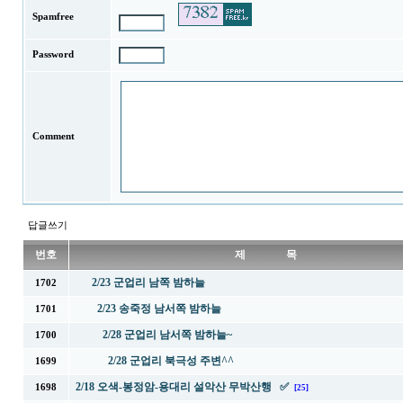
Spamfree
Password
Comment
답글쓰기
번호
제 목
2/23 군업리 남쪽 밤하늘
1702
2/23 송죽정 남서쪽 밤하늘
1701
2/28 군업리 남서쪽 밤하늘~
1700
2/28 군업리 북극성 주변^^
1699
2/18 오색-봉정암-용대리 설악산 무박산행 ✅
1698
[25]