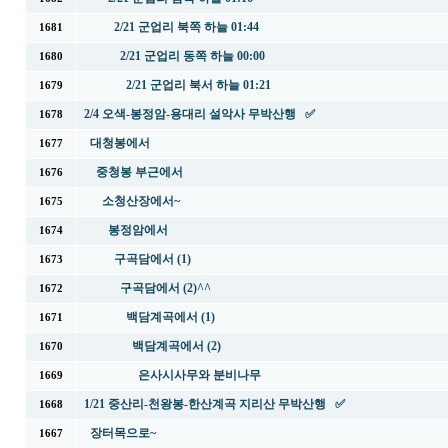
2/21 군업리 북쪽 하늘 01:44
1681
2/21 군업리 동쪽 하늘 00:00
1680
2/21 군업리 북서 하늘 01:21
1679
2/4 오색-봉정암-용대리 설악사 무박산행 ✅
1678
대청봉에서
1677
중청봉 부근에서
1676
소청산장에서~
1675
봉정암에서
1674
구곡담에서 (1)
1673
구곡담에서 (2)^^
1672
백담계곡에서 (1)
1671
백담계곡에서 (2)
1670
은사시사무와 분비나무
1669
1/21 중산리-천왕봉-한산계곡 지리산 무박산행 ✅
1668
장터목으로~
1667