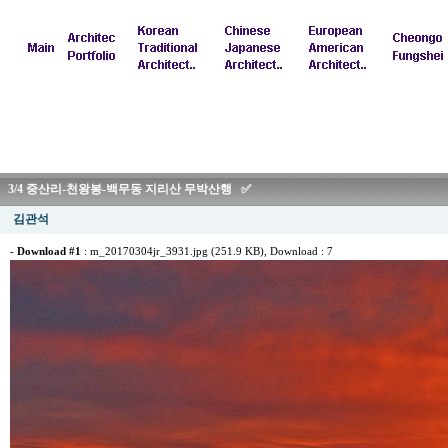
3/4 중산리-천왕봉-백무동 지리산 무박산행 ✅
김관석
-
Download #1
:
m_20170304jr_3931.jpg (251.9 KB)
, Download : 7