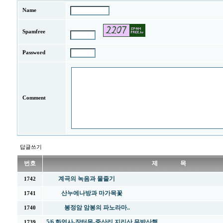
Name
Spamfree
Password
Comment
답글쓰기
번호
제 목
계곡의 녹음과 물줄기
1742
산누에나방과 마가목꽃
1741
봉정암 암봉의 파노라마..
1740
5/6 화엄사-장터목-중산리 지리산 무박산행
1739