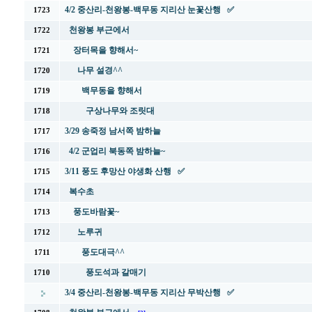
4/2 중산리-천왕봉-백무동 지리산 눈꽃산행 ✅
1723
천왕봉 부근에서
1722
장터목을 향해서~
1721
나무 설경^^
1720
백무동을 향해서
1719
구상나무와 조릿대
1718
3/29 송죽정 남서쪽 밤하늘
1717
4/2 군업리 북동쪽 밤하늘~
1716
3/11 풍도 후망산 야생화 산행 ✅
1715
복수초
1714
풍도바람꽃~
1713
노루귀
1712
풍도대극^^
1711
풍도석과 갈매기
1710
3/4 중산리-천왕봉-백무동 지리산 무박산행 ✅