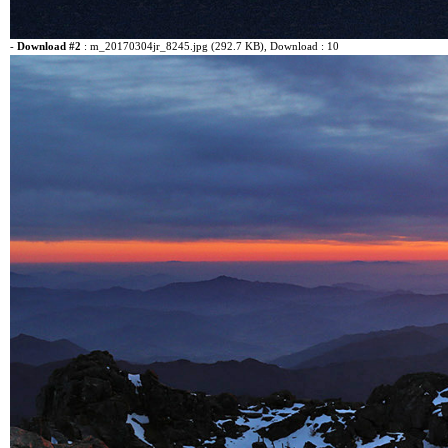
-
Download #2
:
m_20170304jr_8245.jpg (292.7 KB)
, Download : 10