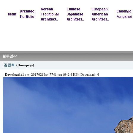
불두암^^
김관석
(Homepage)
-
Download #1
:
m_20170218sr_7741.jpg (642.4 KB)
, Download : 6