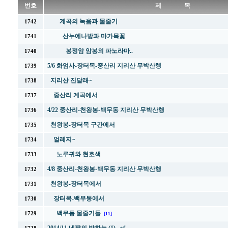
번호
제 목
계곡의 녹음과 물줄기
1742
산누에나방과 마가목꽃
1741
봉정암 암봉의 파노라마..
1740
5/6 화엄사-장터목-중산리 지리산 무박산행
1739
지리산 진달래~
1738
중산리 계곡에서
1737
4/22 중산리-천왕봉-백무동 지리산 무박산행
1736
천왕봉-장터목 구간에서
1735
얼레지~
1734
노루귀와 현호색
1733
4/8 중산리-천왕봉-백무동 지리산 무박산행
1732
천왕봉-장터목에서
1731
장터목-백무동에서
1730
백무동 물줄기들
1729
[11]