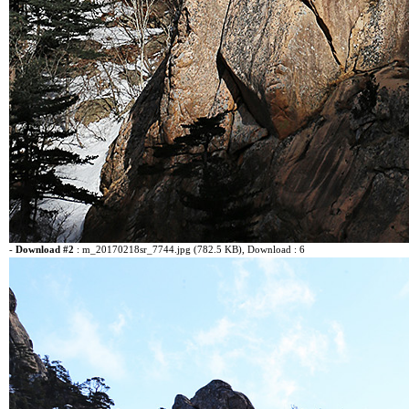
-
Download #2
:
m_20170218sr_7744.jpg (782.5 KB)
, Download : 6