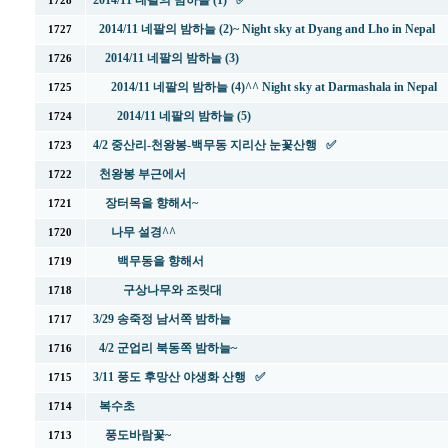
2014/11 네팔의 밤하늘 (1) ✅
1728
2014/11 네팔의 밤하늘 (2)~ Night sky at Dyang and Lho in Nepal
1727
2014/11 네팔의 밤하늘 (3)
1726
2014/11 네팔의 밤하늘 (4)^^ Night sky at Darmashala in Nepal
1725
2014/11 네팔의 밤하늘 (5)
1724
4/2 중산리-천왕봉-백무동 지리산 눈꽃산행 ✅
1723
천왕봉 부근에서
1722
장터목을 향해서~
1721
나무 설경^^
1720
백무동을 향해서
1719
구상나무와 조릿대
1718
3/29 송죽정 남서쪽 밤하늘
1717
4/2 군업리 북동쪽 밤하늘~
1716
3/11 풍도 후망산 야생화 산행 ✅
1715
복수초
1714
풍도바람꽃~
1713