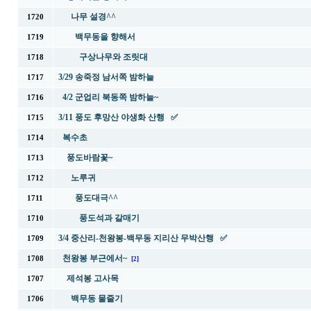
나무 설경^^
1720
백무동을 향해서
1719
구상나무와 조릿대
1718
3/29 송죽정 남서쪽 밤하늘
1717
4/2 군업리 북동쪽 밤하늘~
1716
3/11 풍도 후망산 야생화 산행 ✅
1715
복수초
1714
풍도바람꽃~
1713
노루귀
1712
풍도대극^^
1711
풍도석과 갈매기
1710
3/4 중산리-천왕봉-백무동 지리산 무박산행 ✅
1709
천왕봉 부근에서~
1708
[2]
제석봉 고사목
1707
백무동 물줄기
1706