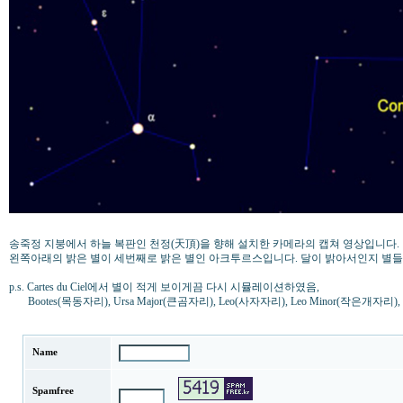
송죽정 지붕에서 하늘 복판인 천정(天頂)을 향해 설치한 카메라의 캡쳐 영상입니다.
왼쪽아래의 밝은 별이 세번째로 밝은 별인 아크투르스입니다. 달이 밝아서인지 별들
p.s. Cartes du Ciel에서 별이 적게 보이게끔 다시 시뮬레이션하였음,
Bootes(목동자리), Ursa Major(큰곰자리), Leo(사자자리), Leo Minor(작은개자리), Ca
Name
Spamfree