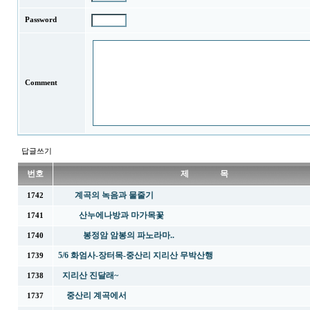
Password
Comment
답글쓰기
번호
제 목
계곡의 녹음과 물줄기
1742
산누에나방과 마가목꽃
1741
봉정암 암봉의 파노라마..
1740
5/6 화엄사-장터목-중산리 지리산 무박산행
1739
지리산 진달래~
1738
중산리 계곡에서
1737