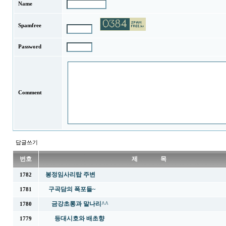
Name
Spamfree
Password
Comment
답글쓰기
번호
제 목
봉정임사리탑 주변
1782
구곡담의 폭포들~
1781
금강초롱과 말나리^^
1780
등대시호와 배초향
1779