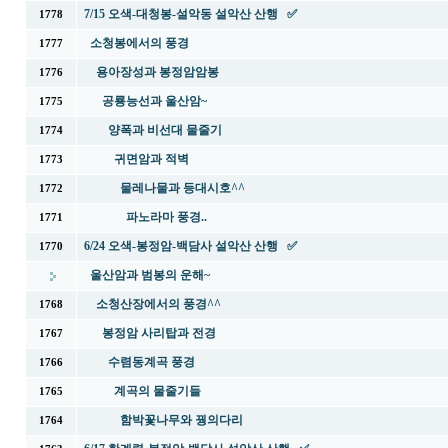
7/15 오색-대청봉-설악동 설악산 산행 ✅
1778
소청봉에서의 풍경
1777
용아장성과 봉정암암봉
1776
공룡능선과 울산암~
1775
양폭과 비선대 물줄기
1774
귀면암과 적벽
1773
물레나물과 등대시호^^
1772
파노라마 풍경..
1771
6/24 오색-봉정암-백담사 설악산 산행 ✅
1770
울산암과 범봉의 운해~
소청산장에서의 풍경^^
1768
봉정암 사리탑과 전경
1767
수렴동계곡 풍경
1766
계곡의 물줄기들
1765
함박꽃나무와 꿩의다리
1764