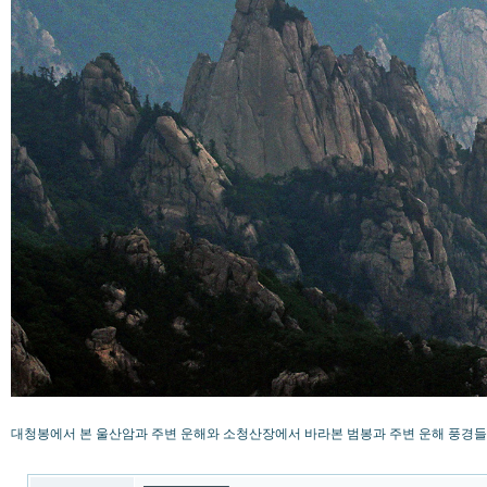
대청봉에서 본 울산암과 주변 운해와 소청산장에서 바라본 범봉과 주변 운해 풍경