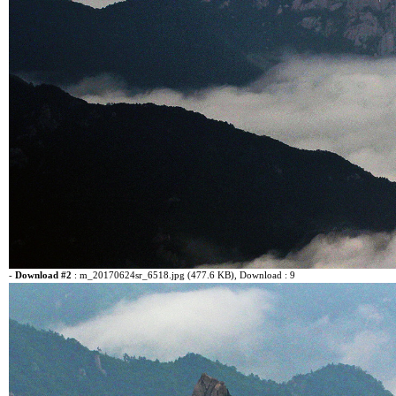
-
Download #2
:
m_20170624sr_6518.jpg (477.6 KB)
, Download : 9