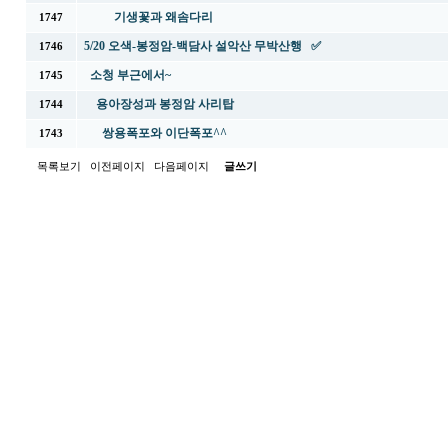
기생꽃과 왜솜다리
1747
5/20 오색-봉정암-백담사 설악산 무박산행 ✅
1746
소청 부근에서~
1745
용아장성과 봉정암 사리탑
1744
쌍용폭포와 이단폭포^^
1743
목록보기
이전페이지
다음페이지
글쓰기