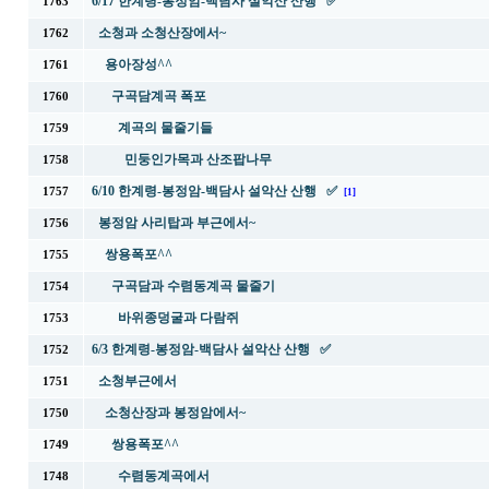
6/17 한계령-봉정암-백담사 설악산 산행 ✅
1763
소청과 소청산장에서~
1762
용아장성^^
1761
구곡담계곡 폭포
1760
계곡의 물줄기들
1759
민둥인가목과 산조팝나무
1758
6/10 한계령-봉정암-백담사 설악산 산행 ✅
1757
[1]
봉정암 사리탑과 부근에서~
1756
쌍용폭포^^
1755
구곡담과 수렴동계곡 물줄기
1754
바위종덩굴과 다람쥐
1753
6/3 한계령-봉정암-백담사 설악산 산행 ✅
1752
소청부근에서
1751
소청산장과 봉정암에서~
1750
쌍용폭포^^
1749
수렴동계곡에서
1748