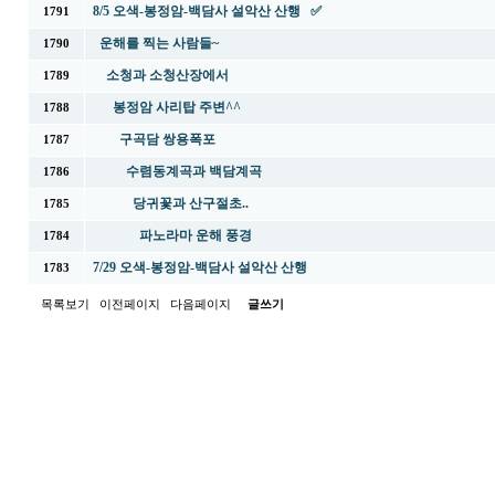
8/5 오색-봉정암-백담사 설악산 산행 ✅
1791
운해를 찍는 사람들~
1790
소청과 소청산장에서
1789
봉정암 사리탑 주변^^
1788
구곡담 쌍용폭포
1787
수렴동계곡과 백담계곡
1786
당귀꽃과 산구절초..
1785
파노라마 운해 풍경
1784
7/29 오색-봉정암-백담사 설악산 산행
1783
목록보기
이전페이지
다음페이지
글쓰기