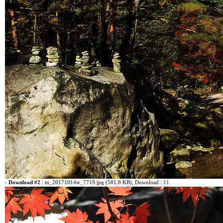
-
Download #2
:
m_20171014sr_7719.jpg (581.8 KB)
, Download : 11