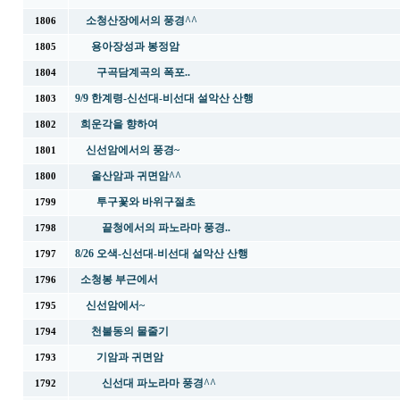
소청산장에서의 풍경^^
1806
용아장성과 봉정암
1805
구곡담계곡의 폭포..
1804
9/9 한계령-신선대-비선대 설악산 산행
1803
희운각을 향하여
1802
신선암에서의 풍경~
1801
울산암과 귀면암^^
1800
투구꽃와 바위구절초
1799
끝청에서의 파노라마 풍경..
1798
8/26 오색-신선대-비선대 설악산 산행
1797
소청봉 부근에서
1796
신선암에서~
1795
천불동의 물줄기
1794
기암과 귀면암
1793
신선대 파노라마 풍경^^
1792