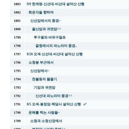
9/9 한계령-신선대-비선대 설악산 산행
1803
희운각을 향하여
1802
신선암에서의 풍경~
1801
울산암과 귀면암^^
1800
투구꽃와 바위구절초
1799
끝청에서의 파노라마 풍경..
1798
8/26 오색-신선대-비선대 설악산 산행
1797
소청봉 부근에서
1796
신선암에서~
1795
천불동의 물줄기
1794
기암과 귀면암
1793
신선대 파노라마 풍경^^
1792
8/5 오색-봉정암-백담사 설악산 산행 ✅
1791
운해를 찍는 사람들~
1790
소청과 소청산장에서
1789