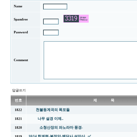
Name
Spamfree
Password
Comment
답글쓰기
번호
제 목
천불동계곡의 폭포들
1822
나무 설경 이제..
1821
소청산장의 파노라마 풍경-
1820
10/14 한계령-봉정암-백담사 설악산 ✅
1819