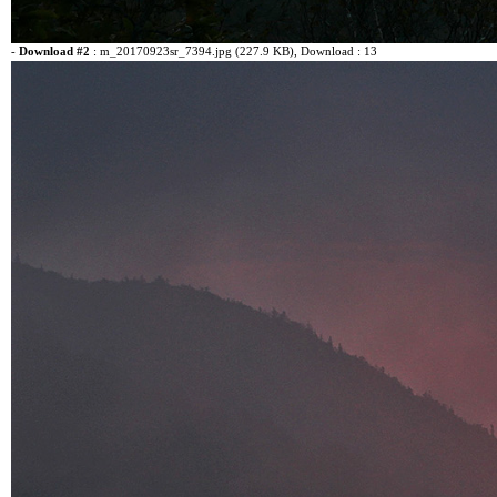
-
Download #2
:
m_20170923sr_7394.jpg (227.9 KB)
, Download : 13