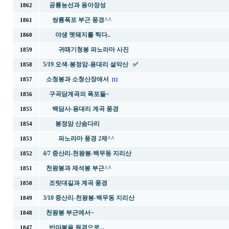
공룡능선과 용아장성
1862
쌍룡폭포 부근 풍경^^
1861
야생 멧돼지를 찍다..
1860
귀때기청봉 파노라마 사진
1859
5/19 오색-봉정암-용대리 설악산 ✅
1858
소청봉과 소청산장애서
1857
[1]
구곡담계곡의 폭포들~
1856
백담사-용대리 계곡 풍경
1855
봉정암 산솜다리
1854
파노라마 풍경 2제^^
1853
4/7 중산리-천왕봉-백무동 지리산
1852
천왕봉과 제석봉 부근^^
1851
조릿대길과 계곡 풍경
1850
3/10 중산리-천왕봉-백무동 지리산
1849
천왕봉 부근에서~
1848
반야봉을 원경으로...
1847