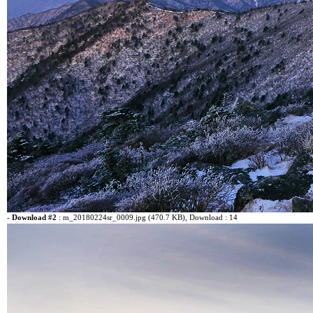
-
Download #2
:
m_20180224sr_0009.jpg (470.7 KB)
, Download : 14