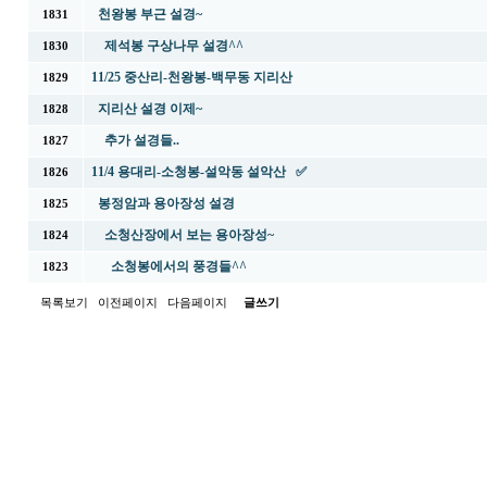
천왕봉 부근 설경~
1831
제석봉 구상나무 설경^^
1830
11/25 중산리-천왕봉-백무동 지리산
1829
지리산 설경 이제~
1828
추가 설경들..
1827
11/4 용대리-소청봉-설악동 설악산 ✅
1826
봉정암과 용아장성 설경
1825
소청산장에서 보는 용아장성~
1824
소청봉에서의 풍경들^^
1823
목록보기
이전페이지
다음페이지
글쓰기