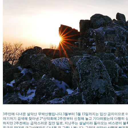
3주만에 다녀온 설악산 무박산행입니다.3월부터 5월 15일까지는 입산 금지이므로 
여기저기 검색해 찾아낸 2*산악회에 2주전부터 신청해 놓고 기다려왔는데 다행히 
하지만 2주전에는 급작스러운 집안 일로, 지난주는 설날이라 돌아오는 버스편이 
친구의 말대로 근교산에라도 다녀올 걸 그랬나 봅니다. 그런데 설악산 산행에 빠져들