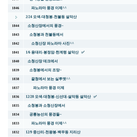
파노라마 풍경 이제^^
1846
2/24 오색-대청봉-천불동 설악산
소청산장에서의 풍경~
1844
소청봉과 천불동에서
1843
소청산장 파노라마 사진^^
1842
1/6 용대리-봉정암-한계령 설악산 ✅
1841
소청산장 데크에서
1840
소청봉에서의 조망~
1839
끝청에서 보는 실루엣^^
1838
파노라마 풍경 이제
1837
12/20 오색-대청봉-신선대-설악동 설악산 ✅
1836
소청봉과 소청산장에서
1835
공룡능선의 풍경들~
1834
파노라마 풍경 이제^^
1833
12/9 중산리-천왕봉-백무동 지리산
1832