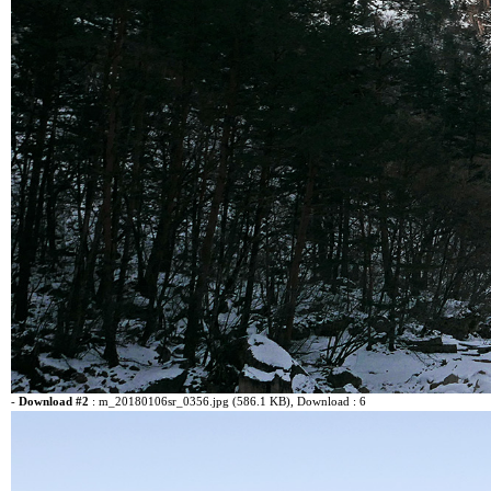
-
Download #2
:
m_20180106sr_0356.jpg (586.1 KB)
, Download : 6