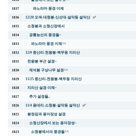
파노라마 풍경 이제
1837
12/20 오색-대청봉-신선대-설악동 설악산 ✅
1836
소청봉과 소청산장에서
1835
공룡능선의 풍경들~
1834
파노라마 풍경 이제^^
1833
12/9 중산리-천왕봉-백무동 지리산
1832
천왕봉 부근 설경~
1831
제석봉 구상나무 설경^^
1830
11/25 중산리-천왕봉-백무동 지리산
1829
지리산 설경 이제~
1828
추가 설경들..
1827
11/4 용대리-소청봉-설악동 설악산 ✅
1826
봉정암과 용아장성 설경
1825
소청산장에서 보는 용아장성~
1824
소청봉에서의 풍경들^^
1823