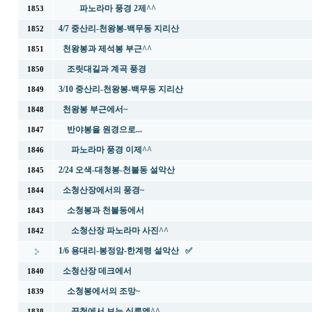
파노라마 풍경 2제^^
1853
4/7 중산리-천왕봉-백무동 지리산
1852
천왕봉과 제석봉 부근^^
1851
조릿대길과 계곡 풍경
1850
3/10 중산리-천왕봉-백무동 지리산
1849
천왕봉 부근에서~
1848
반야봉을 원경으로...
1847
파노라마 풍경 이제^^
1846
2/24 오색-대청봉-천불동 설악산
1845
소청산장에서의 풍경~
1844
소청봉과 천불동에서
1843
소청산장 파노라마 사진^^
1842
1/6 용대리-봉정암-한계령 설악산 ✅
소청산장 데크에서
1840
소청봉에서의 조망~
1839
끝청에서 보는 실루엣^^
1838