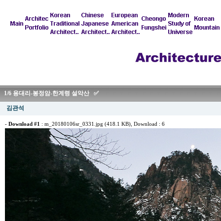
1/6 용대리-봉정암-한계령 설악산 ✅
김관석
-
Download #1
:
m_20180106sr_0331.jpg (418.1 KB)
, Download : 6