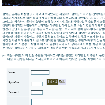
설악산 날씨는 화창할 것이라고 예보되었지만 서울에서 설악산으로 가는 산악회는 
그래서 자가용으로 하는 설악산 새벽 산행을 처음으로 시도해 보았습니다. 일단 친
그리고는 익숙하지 못해서 출발이 조금 늦어져 4시16분에 백담사입구 출압통제소를
첫번째 휴식지인 수렴동대피소까지는 아무런 인적이 없었고 바람이 강한데다 평지길
반갑게 만난 사람들-봉정암 가는 다섯 사람-은 알고보니 저와 같이 용대리에서 출발
그분들을 뒤로 하고 혼자서 소청산장에 도착하니 맑게 날씨에 적당한 아침햇살이 
설악산은 제철이 겨울이고 이렇게 좋은 날씨인데도 설악산에 산악회 버스가 한대도 
시간 절약을 위해 중청에서 곧바로 한계령을 향했는데 점봉산 주변과 배후의 산들의
한계령에 3시20분경 도착한 후 버스로 원통에 갔다 다시 용대리에서 차를 찾은 후
눈산행이 길어서인지 전신이 피로해서 동홍촌에 있는 관측소에 가서 2-3시간 자고 
p.s. 위는 새벽달이 떠 있던 수렴동 계곡이고 아래는 봉정암 사리탑 언덕 주변의 풍경
다음 주 산행은 다시금 25시산악회로 가려 하는데, 안되면 동서울 직행버스로..
Name
Spamfree
Password