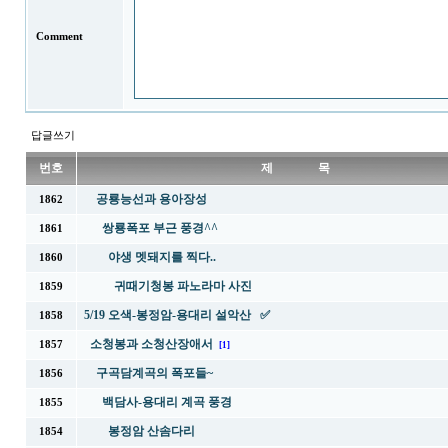
Comment
답글쓰기
번호
제 목
공룡능선과 용아장성
1862
쌍룡폭포 부근 풍경^^
1861
야생 멧돼지를 찍다..
1860
귀때기청봉 파노라마 사진
1859
5/19 오색-봉정암-용대리 설악산 ✅
1858
소청봉과 소청산장애서
1857
[1]
구곡담계곡의 폭포들~
1856
백담사-용대리 계곡 풍경
1855
봉정암 산솜다리
1854