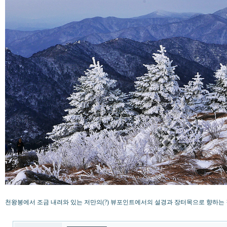
천왕봉에서 조금 내려와 있는 저만의(?) 뷰포인트에서의 설경과 장터목으로 향하는