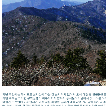
지난 주말에는 무박으로 설악산에 가는 한 산악회가 있어서 오색-대청봉-천불동으로
이번 주에는 그러한 무박산행이 이루어지지 않아서 동서울터미널에서 첫버스를 타고
며칠간 오랫만에 미세먼지가 아주 적은 쾌청한 날씨가 계속되었으나 영하 15도의
9시경에 시작해 천천히 꾸준히 걸어서 대청봉에 11시50분경에 무사히 도착했는데 