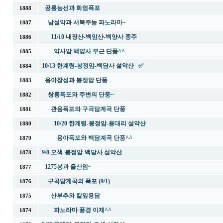
공룡능선과 화엄폭포
1888
남설악과 서북주능 파노라마~
1887
11/10 내장산-백암산-백양사 종주
1886
약사암 백양사 부근 단풍^^
1885
10/13 한계령-봉정암-백담사 설악산 ✅
1884
용아장성과 봉정암 단풍
1883
쌍룡폭포와 주변의 단풍~
1882
관음폭포와 구곡담계곡 단풍
1881
10/20 한계령-봉정암-용대리 설악산
1880
용아폭포와 백담계곡 단풍^^
1879
9/8 오색-봉정암-백담사 설악산
1878
1275봉과 울산암~
1877
구곡담계곡의 폭포 (9/1)
1876
산부추와 칼잎용담
1875
파노라마 풍경 이제^^
1874