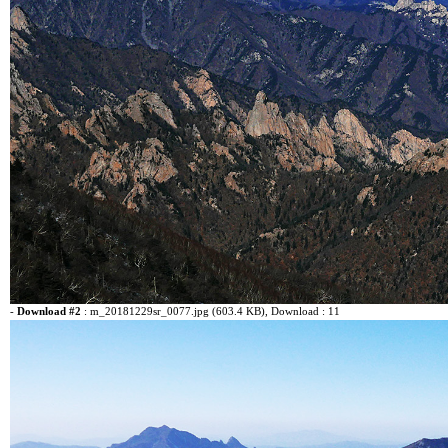
-
Download #2
:
m_20181229sr_0077.jpg (603.4 KB)
, Download : 11