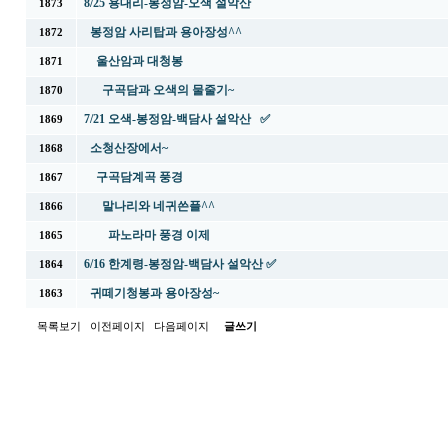
8/25 용대리-봉정암-오색 설악산
1873
봉정암 사리탑과 용아장성^^
1872
울산암과 대청봉
1871
구곡담과 오색의 물줄기~
1870
7/21 오색-봉정암-백담사 설악산 ✅
1869
소청산장에서~
1868
구곡담계곡 풍경
1867
말나리와 네귀쓴플^^
1866
파노라마 풍경 이제
1865
6/16 한계령-봉정암-백담사 설악산 ✅
1864
귀떼기청봉과 용아장성~
1863
목록보기
이전페이지
다음페이지
글쓰기