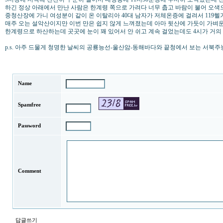
하긴 정상 아래에서 만난 사람은 한계령 쪽으로 가려다 너무 춥고 바람이 불어 오색으
중청산장에 가니 여성분이 같이 온 이탈리아 40대 남자가 저체온증에 걸려서 119
매주 오는 설악산이지만 이번 만은 쉽지 않게 느껴졌는데 아마 뒷산에 가듯이 가벼
한계령으로 하산하는데 곳곳에 눈이 꽤 있어서 안 쉬고 계속 걸었는데도 4시가 거의
p.s. 아주 드물게 청명한 날씨의 공룡능선-울산암-동해바다와 끝청에서 보는 서북주
Name
Spamfree
Password
Comment
답글쓰기