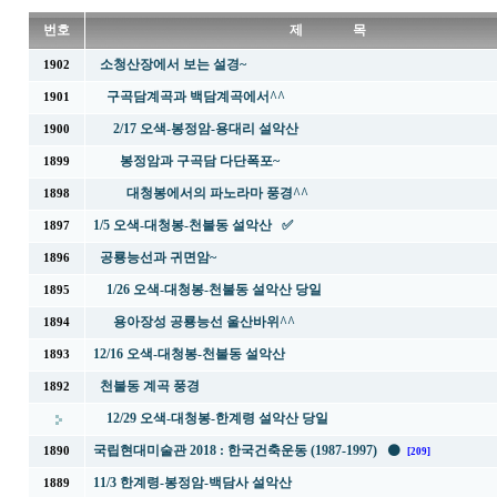
번호
제 목
소청산장에서 보는 설경~
1902
구곡담계곡과 백담계곡에서^^
1901
2/17 오색-봉정암-용대리 설악산
1900
봉정암과 구곡담 다단폭포~
1899
대청봉에서의 파노라마 풍경^^
1898
1/5 오색-대청봉-천불동 설악산 ✅
1897
공룡능선과 귀면암~
1896
1/26 오색-대청봉-천불동 설악산 당일
1895
용아장성 공룡능선 울산바위^^
1894
12/16 오색-대청봉-천불동 설악산
1893
천불동 계곡 풍경
1892
12/29 오색-대청봉-한계령 설악산 당일
국립현대미술관 2018 : 한국건축운동 (1987-1997) ⚫
1890
[209]
11/3 한계령-봉정암-백담사 설악산
1889