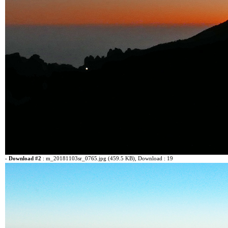
-
Download #2
:
m_20181103sr_0765.jpg (459.5 KB)
, Download : 19