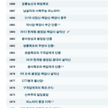
공룡능선과 화엄폭포
1888
남설악과 서북주능 파노라마~
1887
11/10 내장산-백암산-백양사 종주
1886
약사암 백양사 부근 단풍^^
1885
10/13 한계령-봉정암-백담사 설악산 ✅
1884
용아장성과 봉정암 단풍
1883
쌍룡폭포와 주변의 단풍~
1882
관음폭포와 구곡담계곡 단풍
1881
10/20 한계령-봉정암-용대리 설악산
1880
용아폭포와 백담계곡 단풍^^
1879
9/8 오색-봉정암-백담사 설악산
1878
1275봉과 울산암~
1877
구곡담계곡의 폭포 (9/1)
1876
산부추와 칼잎용담
1875
파노라마 풍경 이제^^
1874