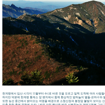
한게령에서 입산 시각이 11월부터 4시로 바뀐 것을 모르고 일찍 도착해 여러 사람
하지만 덕분에 한계령 통제소 앞 벤치에서 함께 환상적인 밤하늘의 별들-은하수와 별
또한 능선 중간에서 밝아오는 여명을 배경으로 소청산장과 봉정암 불빛이 보이는 신
일출 한참 후에 끝청에 오르니 밝은 아침 햇살을 받은 서북주능과 귀떼기청봉 그리