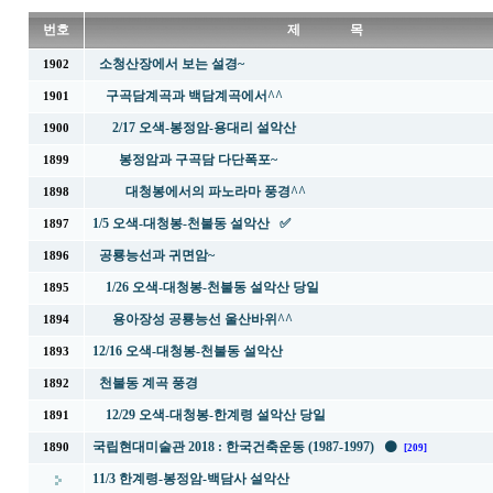
번호
제 목
소청산장에서 보는 설경~
1902
구곡담계곡과 백담계곡에서^^
1901
2/17 오색-봉정암-용대리 설악산
1900
봉정암과 구곡담 다단폭포~
1899
대청봉에서의 파노라마 풍경^^
1898
1/5 오색-대청봉-천불동 설악산 ✅
1897
공룡능선과 귀면암~
1896
1/26 오색-대청봉-천불동 설악산 당일
1895
용아장성 공룡능선 울산바위^^
1894
12/16 오색-대청봉-천불동 설악산
1893
천불동 계곡 풍경
1892
12/29 오색-대청봉-한계령 설악산 당일
1891
국립현대미술관 2018 : 한국건축운동 (1987-1997) ⚫
1890
[209]
11/3 한계령-봉정암-백담사 설악산