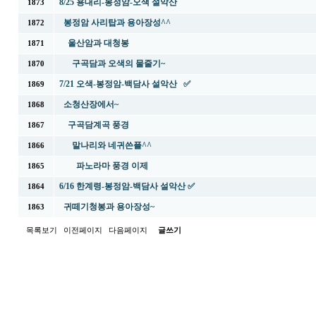
8/25 용대리-봉정암-오색 설악산
1873
봉정암 사리탑과 용아장성^^
1872
울산암과 대청봉
1871
구곡담과 오색의 물줄기~
1870
7/21 오색-봉정암-백담사 설악산 ✅
1869
소청산장에서~
1868
구곡담계곡 풍경
1867
말나리와 네귀쓴플^^
1866
파노라마 풍경 이제
1865
6/16 한계령-봉정암-백담사 설악산 ✅
1864
귀떼기청봉과 용아장성~
1863
목록보기
이전페이지
다음페이지
글쓰기