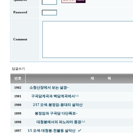
Password
Comment
답글쓰기
번호
제 목
소청산장에서 보는 설경~
1902
구곡담계곡과 백담계곡에서^^
1901
2/17 오색-봉정암-용대리 설악산
1900
봉정암과 구곡담 다단폭포~
1899
대청봉에서의 파노라마 풍경^^
1898
1/5 오색-대청봉-천불동 설악산 ✅
1897