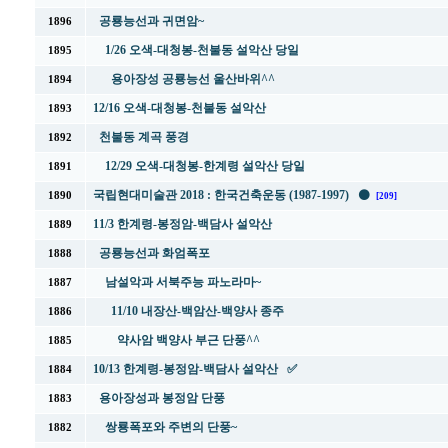
공룡능선과 귀면암~
1896
1/26 오색-대청봉-천불동 설악산 당일
1895
용아장성 공룡능선 울산바위^^
1894
12/16 오색-대청봉-천불동 설악산
1893
천불동 계곡 풍경
1892
12/29 오색-대청봉-한계령 설악산 당일
1891
국립현대미술관 2018 : 한국건축운동 (1987-1997) ⚫
1890
[209]
11/3 한계령-봉정암-백담사 설악산
1889
공룡능선과 화엄폭포
1888
남설악과 서북주능 파노라마~
1887
11/10 내장산-백암산-백양사 종주
1886
약사암 백양사 부근 단풍^^
1885
10/13 한계령-봉정암-백담사 설악산 ✅
1884
용아장성과 봉정암 단풍
1883
쌍룡폭포와 주변의 단풍~
1882