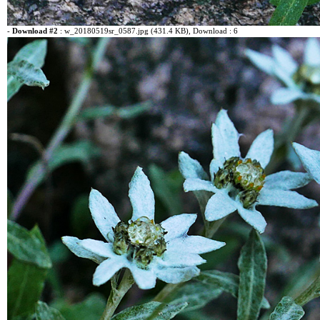
-
Download #2
:
w_20180519sr_0587.jpg (431.4 KB)
, Download : 6