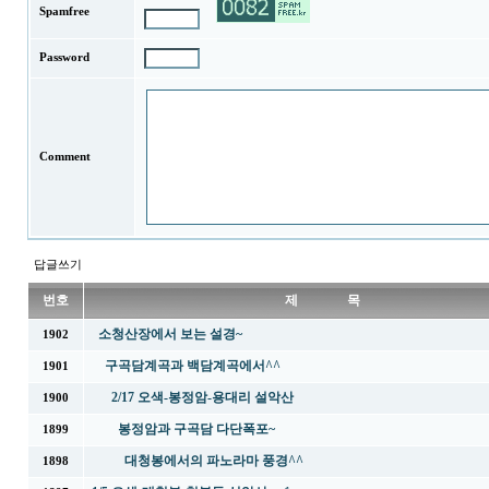
Spamfree
Password
Comment
답글쓰기
번호
제 목
소청산장에서 보는 설경~
1902
구곡담계곡과 백담계곡에서^^
1901
2/17 오색-봉정암-용대리 설악산
1900
봉정암과 구곡담 다단폭포~
1899
대청봉에서의 파노라마 풍경^^
1898