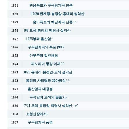
관음폭포와 구곡담계곡 단풍
1881
10/20 한계령-봉정암-용대리 설악산
1880
용아폭포와 백담계곡 단풍^^
1879
9/8 오색-봉정암-백담사 설악산
1878
1275봉과 울산암~
1877
구곡담계곡의 폭포 (9/1)
1876
산부추와 칼잎용담
1875
파노라마 풍경 이제^^
1874
8/25 용대리-봉정암-오색 설악산
1873
봉정암 사리탑과 용아장성^^
1872
울산암과 대청봉
1871
구곡담과 오색의 물줄기~
1870
7/21 오색-봉정암-백담사 설악산 ✅
1869
소청산장에서~
1868
구곡담계곡 풍경
1867