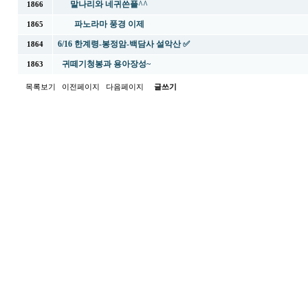
말나리와 네귀쓴플^^
1866
파노라마 풍경 이제
1865
6/16 한계령-봉정암-백담사 설악산 ✅
1864
귀떼기청봉과 용아장성~
1863
목록보기
이전페이지
다음페이지
글쓰기