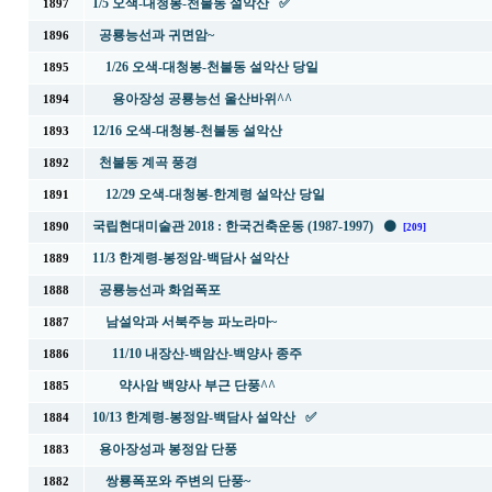
1/5 오색-대청봉-천불동 설악산 ✅
1897
공룡능선과 귀면암~
1896
1/26 오색-대청봉-천불동 설악산 당일
1895
용아장성 공룡능선 울산바위^^
1894
12/16 오색-대청봉-천불동 설악산
1893
천불동 계곡 풍경
1892
12/29 오색-대청봉-한계령 설악산 당일
1891
국립현대미술관 2018 : 한국건축운동 (1987-1997) ⚫
1890
[209]
11/3 한계령-봉정암-백담사 설악산
1889
공룡능선과 화엄폭포
1888
남설악과 서북주능 파노라마~
1887
11/10 내장산-백암산-백양사 종주
1886
약사암 백양사 부근 단풍^^
1885
10/13 한계령-봉정암-백담사 설악산 ✅
1884
용아장성과 봉정암 단풍
1883
쌍룡폭포와 주변의 단풍~
1882