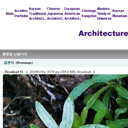
봉정암 산솜다리
김관석
(Homepage)
-
Download #1
:
w_20180519sr_0579.jpg (584.0 KB)
, Download : 6