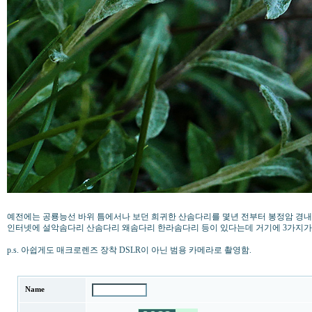
예전에는 공룡능선 바위 틈에서나 보던 희귀한 산솜다리를 몇년 전부터 봉정암 경내
인터넷에 설악솜다리 산솜다리 왜솜다리 한라솜다리 등이 있다는데 거기에 3가지가 
p.s. 아쉽게도 매크로렌즈 장착 DSLR이 아닌 범용 카메라로 촬영함.
Name