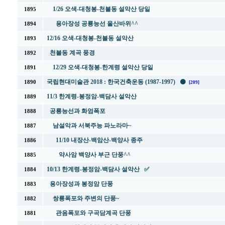
1/26 오색-대청봉-천불동 설악산 당일
1895
용아장성 공룡능선 울산바위^^
1894
12/16 오색-대청봉-천불동 설악산
1893
천불동 계곡 풍경
1892
12/29 오색-대청봉-한계령 설악산 당일
1891
국립현대미술관 2018 : 한국건축운동 (1987-1997) ⚫
1890
[209]
11/3 한계령-봉정암-백담사 설악산
1889
공룡능선과 화엄폭포
1888
남설악과 서북주능 파노라마~
1887
11/10 내장산-백암산-백양사 종주
1886
약사암 백양사 부근 단풍^^
1885
10/13 한계령-봉정암-백담사 설악산 ✅
1884
용아장성과 봉정암 단풍
1883
쌍룡폭포와 주변의 단풍~
1882
관음폭포와 구곡담계곡 단풍
1881