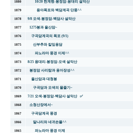
10/20 한계령-봉정암-용대리 설악산
1880
용아폭포와 백담계곡 단풍^^
1879
9/8 오색-봉정암-백담사 설악산
1878
1275봉과 울산암~
1877
구곡담계곡의 폭포 (9/1)
1876
산부추와 칼잎용담
1875
파노라마 풍경 이제^^
1874
8/25 용대리-봉정암-오색 설악산
1873
봉정암 사리탑과 용아장성^^
1872
울산암과 대청봉
1871
구곡담과 오색의 물줄기~
1870
7/21 오색-봉정암-백담사 설악산 ✅
1869
소청산장에서~
1868
구곡담계곡 풍경
1867
말나리와 네귀쓴플^^
1866
파노라마 풍경 이제
1865