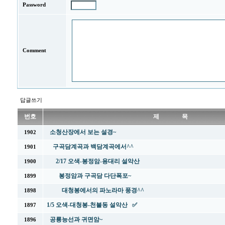
Password
Comment
답글쓰기
번호
제 목
소청산장에서 보는 설경~
1902
구곡담계곡과 백담계곡에서^^
1901
2/17 오색-봉정암-용대리 설악산
1900
봉정암과 구곡담 다단폭포~
1899
대청봉에서의 파노라마 풍경^^
1898
1/5 오색-대청봉-천불동 설악산 ✅
1897
공룡능선과 귀면암~
1896