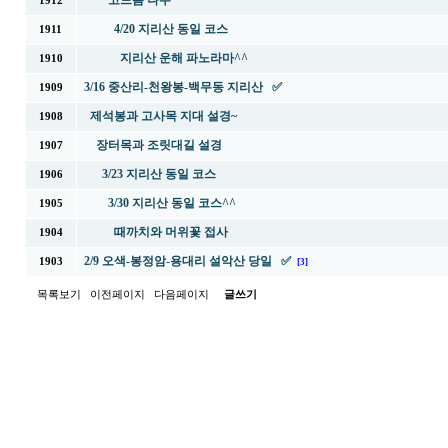
고드름 나무
1912
4/20 지리산 동일 코스
1911
지리산 운해 파노라마^^
1910
3/16 중산리-천왕봉-백무동 지리산 ✅
1909
제석봉과 고사목 지대 설경~
1908
장터목과 조릿대길 설경
1907
3/23 지리산 동일 코스
1906
3/30 지리산 동일 코스^^
1905
때까치와 머위꽃 접사
1904
2/9 오색-봉정암-용대리 설악산 당일 ✅
1903
[3]
목록보기
이전페이지
다음페이지
글쓰기