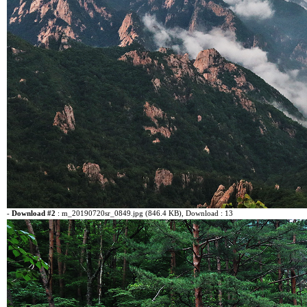
-
Download #2
:
m_20190720sr_0849.jpg (846.4 KB)
, Download : 13