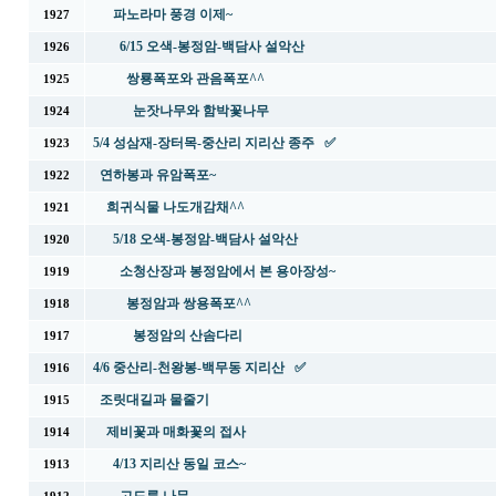
파노라마 풍경 이제~
1927
6/15 오색-봉정암-백담사 설악산
1926
쌍룡폭포와 관음폭포^^
1925
눈잣나무와 함박꽃나무
1924
5/4 성삼재-장터목-중산리 지리산 종주 ✅
1923
연하봉과 유암폭포~
1922
희귀식물 나도개감채^^
1921
5/18 오색-봉정암-백담사 설악산
1920
소청산장과 봉정암에서 본 용아장성~
1919
봉정암과 쌍용폭포^^
1918
봉정암의 산솜다리
1917
4/6 중산리-천왕봉-백무동 지리산 ✅
1916
조릿대길과 물줄기
1915
제비꽃과 매화꽃의 접사
1914
4/13 지리산 동일 코스~
1913