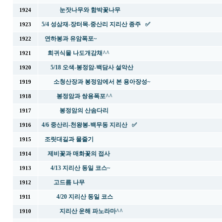
눈잣나무와 함박꽃나무
1924
5/4 성삼재-장터목-중산리 지리산 종주 ✅
1923
연하봉과 유암폭포~
1922
희귀식물 나도개감채^^
1921
5/18 오색-봉정암-백담사 설악산
1920
소청산장과 봉정암에서 본 용아장성~
1919
봉정암과 쌍용폭포^^
1918
봉정암의 산솜다리
1917
4/6 중산리-천왕봉-백무동 지리산 ✅
1916
조릿대길과 물줄기
1915
제비꽃과 매화꽃의 접사
1914
4/13 지리산 동일 코스~
1913
고드름 나무
1912
4/20 지리산 동일 코스
1911
지리산 운해 파노라마^^
1910