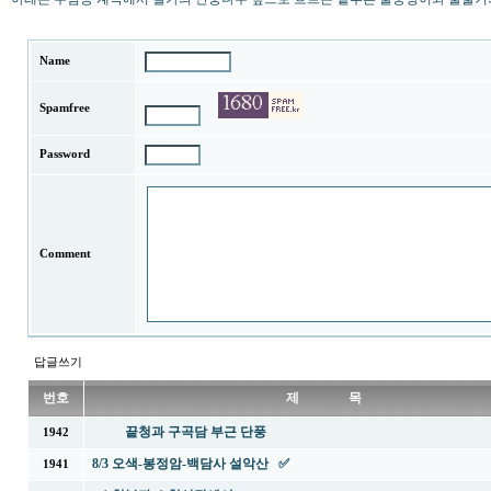
Name
Spamfree
Password
Comment
답글쓰기
번호
제 목
끝청과 구곡담 부근 단풍
1942
8/3 오색-봉정암-백담사 설악산 ✅
1941