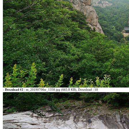
-
Download #2
:
m_20190706sr_1358.jpg (665.8 KB)
, Download : 10