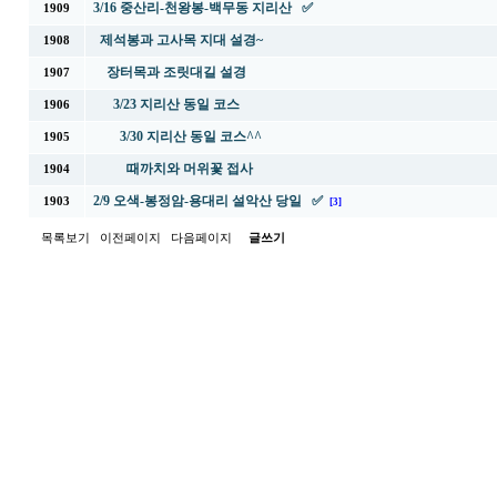
3/16 중산리-천왕봉-백무동 지리산 ✅
1909
제석봉과 고사목 지대 설경~
1908
장터목과 조릿대길 설경
1907
3/23 지리산 동일 코스
1906
3/30 지리산 동일 코스^^
1905
때까치와 머위꽃 접사
1904
2/9 오색-봉정암-용대리 설악산 당일 ✅
1903
[3]
목록보기
이전페이지
다음페이지
글쓰기