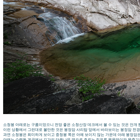
소청봉 아래로는 구름이었으니 전망 좋은 소청산장 데크에서 볼 수 있는 것은 안개
이런 상황에서 그런대로 볼만한 것은 봉정암 사리탑 앞에서 바라보이는 봉정암 전
과연 소청봉은 희미하게 보이고 중청봉 쪽은 아예 보이지 않는 가운데 아래 봉정암은
아래는 수렴동 계곡에서 길가의 단풍나무 옆으로 흐르는 짙푸른 물웅덩이와 물줄기