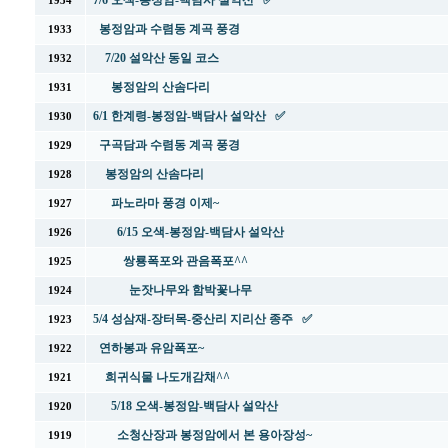
7/6 오색-봉정암-백담사 설악산 ✅
1934
봉정암과 수렴동 계곡 풍경
1933
7/20 설악산 동일 코스
1932
봉정암의 산솜다리
1931
6/1 한계령-봉정암-백담사 설악산 ✅
1930
구곡담과 수렴동 계곡 풍경
1929
봉정암의 산솜다리
1928
파노라마 풍경 이제~
1927
6/15 오색-봉정암-백담사 설악산
1926
쌍룡폭포와 관음폭포^^
1925
눈잣나무와 함박꽃나무
1924
5/4 성삼재-장터목-중산리 지리산 종주 ✅
1923
연하봉과 유암폭포~
1922
희귀식물 나도개감채^^
1921
5/18 오색-봉정암-백담사 설악산
1920
소청산장과 봉정암에서 본 용아장성~
1919