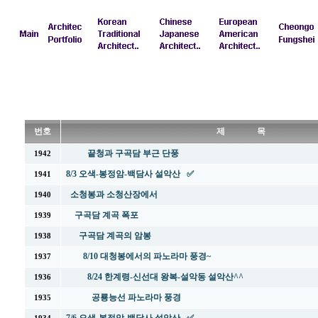
번호
제 목
끝청과 구곡담 부근 단풍
1942
8/3 오색-봉정암-백담사 설악산 ✅
1941
소청봉과 소청산장에서
1940
구곡담 계곡 폭포
1939
구곡담 계곡의 암봉
1938
8/10 대청봉에서의 파노라마 풍경~
1937
8/24 한계령-신선대 왕복-설악동 설악산^^
1936
공룡능선 파노라마 풍경
1935