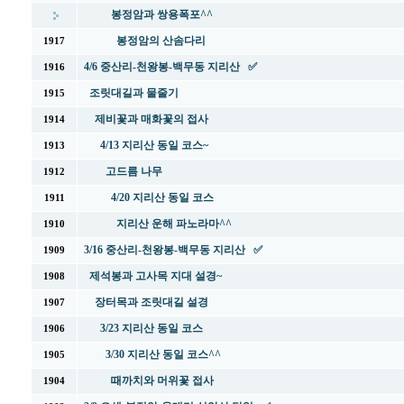
봉정암과 쌍용폭포^^
봉정암의 산솜다리
1917
4/6 중산리-천왕봉-백무동 지리산 ✅
1916
조릿대길과 물줄기
1915
제비꽃과 매화꽃의 접사
1914
4/13 지리산 동일 코스~
1913
고드름 나무
1912
4/20 지리산 동일 코스
1911
지리산 운해 파노라마^^
1910
3/16 중산리-천왕봉-백무동 지리산 ✅
1909
제석봉과 고사목 지대 설경~
1908
장터목과 조릿대길 설경
1907
3/23 지리산 동일 코스
1906
3/30 지리산 동일 코스^^
1905
때까치와 머위꽃 접사
1904