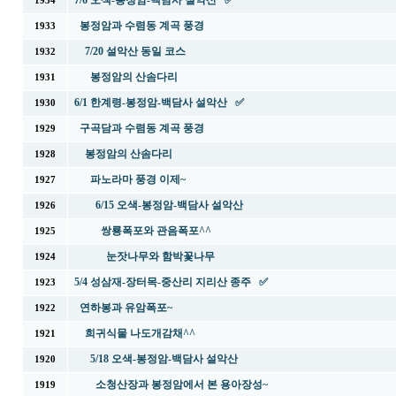
7/6 오색-봉정암-백담사 설악산 ✅
1934
봉정암과 수렴동 계곡 풍경
1933
7/20 설악산 동일 코스
1932
봉정암의 산솜다리
1931
6/1 한계령-봉정암-백담사 설악산 ✅
1930
구곡담과 수렴동 계곡 풍경
1929
봉정암의 산솜다리
1928
파노라마 풍경 이제~
1927
6/15 오색-봉정암-백담사 설악산
1926
쌍룡폭포와 관음폭포^^
1925
눈잣나무와 함박꽃나무
1924
5/4 성삼재-장터목-중산리 지리산 종주 ✅
1923
연하봉과 유암폭포~
1922
희귀식물 나도개감채^^
1921
5/18 오색-봉정암-백담사 설악산
1920
소청산장과 봉정암에서 본 용아장성~
1919