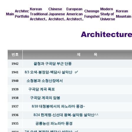
번호
제 목
끝청과 구곡담 부근 단풍
1942
8/3 오색-봉정암-백담사 설악산 ✅
1941
소청봉과 소청산장에서
1940
구곡담 계곡 폭포
1939
구곡담 계곡의 암봉
1938
8/10 대청봉에서의 파노라마 풍경~
1937
8/24 한계령-신선대 왕복-설악동 설악산^^
1936
공룡능선 파노라마 풍경
1935