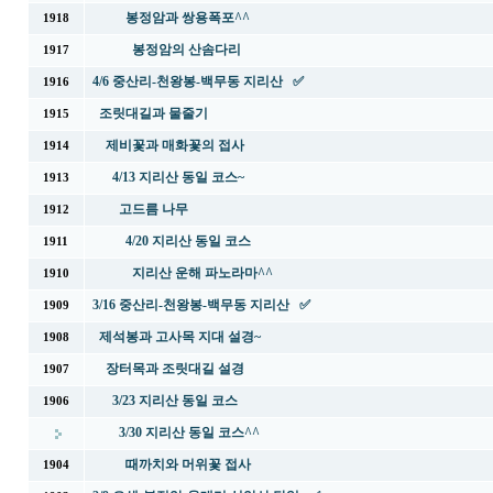
봉정암과 쌍용폭포^^
1918
봉정암의 산솜다리
1917
4/6 중산리-천왕봉-백무동 지리산 ✅
1916
조릿대길과 물줄기
1915
제비꽃과 매화꽃의 접사
1914
4/13 지리산 동일 코스~
1913
고드름 나무
1912
4/20 지리산 동일 코스
1911
지리산 운해 파노라마^^
1910
3/16 중산리-천왕봉-백무동 지리산 ✅
1909
제석봉과 고사목 지대 설경~
1908
장터목과 조릿대길 설경
1907
3/23 지리산 동일 코스
1906
3/30 지리산 동일 코스^^
때까치와 머위꽃 접사
1904