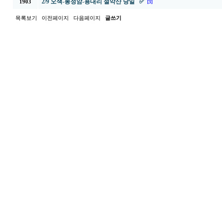
2/9 오색-봉정암-용대리 설악산 당일 ✅
1903
[3]
목록보기
이전페이지
다음페이지
글쓰기