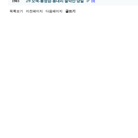
2/9 오색-봉정암-용대리 설악산 당일 ✅
1903
[3]
목록보기
이전페이지
다음페이지
글쓰기