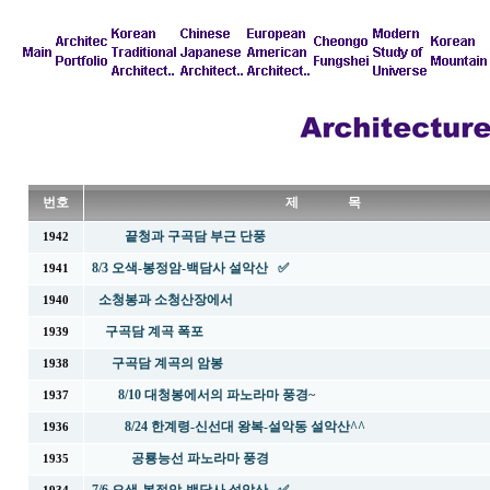
번호
제 목
끝청과 구곡담 부근 단풍
1942
8/3 오색-봉정암-백담사 설악산 ✅
1941
소청봉과 소청산장에서
1940
구곡담 계곡 폭포
1939
구곡담 계곡의 암봉
1938
8/10 대청봉에서의 파노라마 풍경~
1937
8/24 한계령-신선대 왕복-설악동 설악산^^
1936
공룡능선 파노라마 풍경
1935