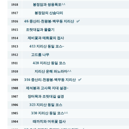
봉정암과 쌍용폭포^^
1918
봉정암의 산솜다리
1917
4/6 중산리-천왕봉-백무동 지리산 ✅
1916
조릿대길과 물줄기
1915
제비꽃과 매화꽃의 접사
1914
4/13 지리산 동일 코스~
1913
고드름 나무
1912
4/20 지리산 동일 코스
1911
지리산 운해 파노라마^^
1910
3/16 중산리-천왕봉-백무동 지리산 ✅
1909
제석봉과 고사목 지대 설경~
1908
장터목과 조릿대길 설경
1907
3/23 지리산 동일 코스
1906
3/30 지리산 동일 코스^^
1905
때까치와 머위꽃 접사
1904