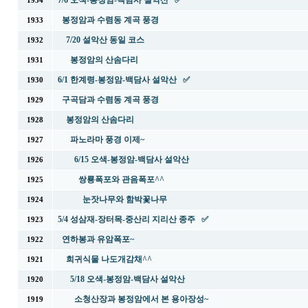
7/6 오색-봉정암-백담사 설악산 ✅
1934
봉정암과 수렴동 계곡 풍경
1933
7/20 설악산 동일 코스
1932
봉정암의 산솜다리
1931
6/1 한계령-봉정암-백담사 설악산 ✅
1930
구곡담과 수렴동 계곡 풍경
1929
봉정암의 산솜다리
1928
파노라마 풍경 이제~
1927
6/15 오색-봉정암-백담사 설악산
1926
쌍룡폭포와 관음폭포^^
1925
눈잣나무와 함박꽃나무
1924
5/4 성삼재-장터목-중산리 지리산 종주 ✅
1923
연하봉과 유암폭포~
1922
희귀식물 나도개감채^^
1921
5/18 오색-봉정암-백담사 설악산
1920
소청산장과 봉정암에서 본 용아장성~
1919