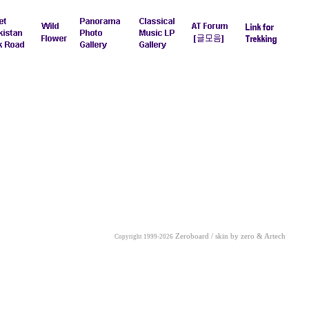
Zeroboard / skin by
zero
& Artech
Copyright 1999-2026