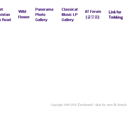
Zeroboard / skin by
zero
& Artech
Copyright 1999-2026