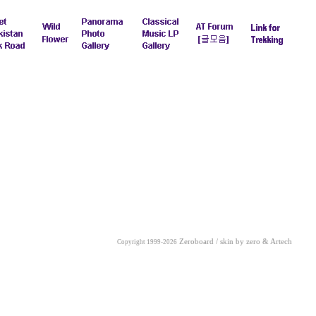
Zeroboard / skin by
zero
& Artech
Copyright 1999-2026