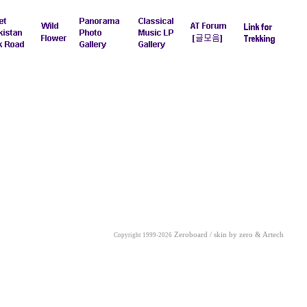
Zeroboard / skin by
zero
& Artech
Copyright 1999-2026