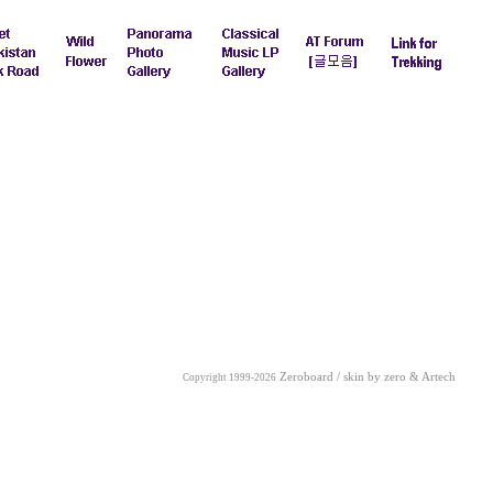
Zeroboard / skin by
zero
& Artech
Copyright 1999-2026